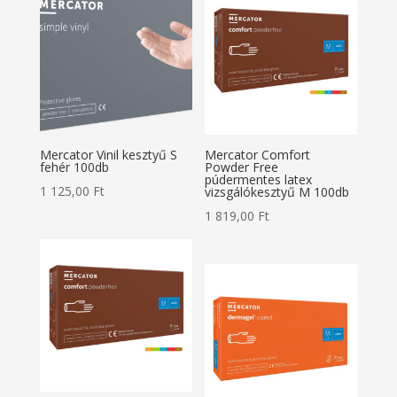
Mercator Vinil kesztyű S
Mercator Comfort
fehér 100db
Powder Free
púdermentes latex
1 125,00
Ft
vizsgálókesztyű M 100db
1 819,00
Ft