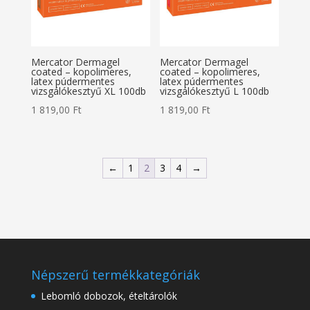
Mercator Dermagel
Mercator Dermagel
coated – kopolimeres,
coated – kopolimeres,
latex púdermentes
latex púdermentes
vizsgálókesztyű XL 100db
vizsgálókesztyű L 100db
1 819,00
Ft
1 819,00
Ft
←
1
2
3
4
→
Népszerű termékkategóriák
Lebomló dobozok, ételtárolók