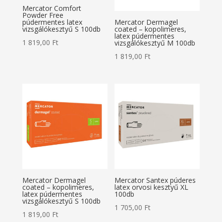
Mercator Comfort
Powder Free
púdermentes latex
Mercator Dermagel
vizsgálókesztyű S 100db
coated – kopolimeres,
latex púdermentes
1 819,00
Ft
vizsgálókesztyű M 100db
1 819,00
Ft
Mercator Dermagel
Mercator Santex púderes
coated – kopolimeres,
latex orvosi kesztyű XL
latex púdermentes
100db
vizsgálókesztyű S 100db
1 705,00
Ft
1 819,00
Ft