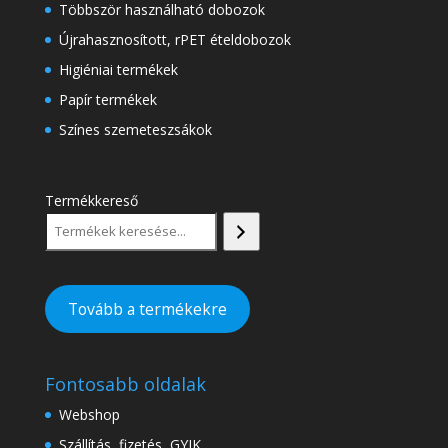
Többször használható dobozok
Újrahasznosított, rPET ételdobozok
Higiéniai termékek
Papír termékek
Színes szemeteszsákok
Termékkereső
Tovább a termékekre
Fontosabb oldalak
Webshop
Szállítás, fizetés, GYIK