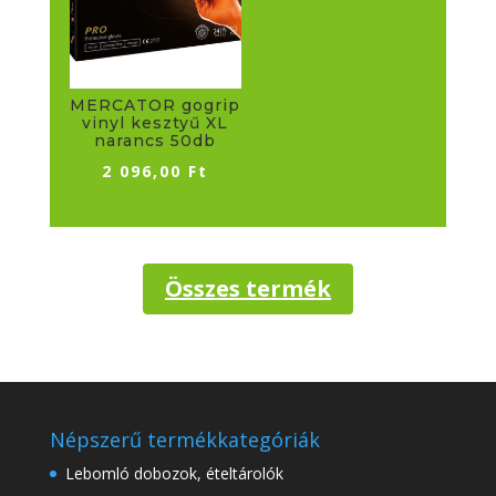
MERCATOR gogrip
vinyl kesztyű XL
narancs 50db
2 096,00
Ft
Összes termék
Népszerű termékkategóriák
Lebomló dobozok, ételtárolók