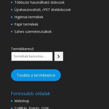
Többször használható dobozok
Újrahasznosított, rPET ételdobozok
Higiéniai termékek
Papír termékek
Színes szemeteszsákok
Termékkereső
Tovább a termékekre
Fontosabb oldalak
Webshop
Szállítás, fizetés, GYIK