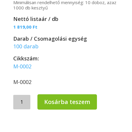
Minimálisan rendelhető mennyiség: 10 doboz, azaz
1000 db kesztyű
Nettó listaár / db
1 819,00
Ft
Darab / Csomagolási egység
100 darab
Cikkszám:
M-0002
M-0002
Mercator
Kosárba teszem
Dermagel
coated
-
kopolimeres,
latex