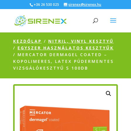
+36 26 530 025
sirenex@sirenex.hu
KEZDŐLAP
/
NITRIL, VINYL KESZTYŰ
/
EGYSZER HASZNÁLATOS KESZTYŰK
/ MERCATOR DERMAGEL COATED –
KOPOLIMERES, LATEX PÚDERMENTES
VIZSGÁLÓKESZTYŰ S 100DB