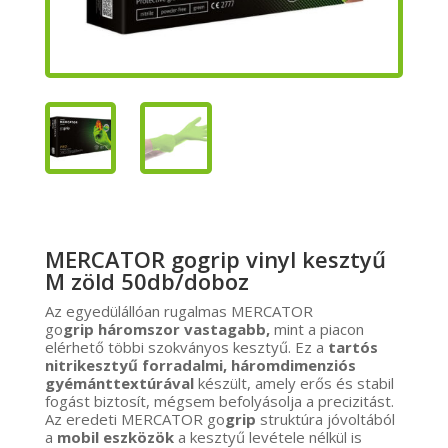
MERCATOR gogrip vinyl kesztyű
M zöld 50db/doboz
Az egyedülállóan rugalmas MERCATOR
go
grip
háromszor vastagabb,
mint a piacon
elérhető többi szokványos kesztyű. Ez a
tartós
nitrikesztyű
forradalmi, háromdimenziós
gyémánttextúrával
készült, amely erős és stabil
fogást biztosít, mégsem befolyásolja a precizitást.
Az eredeti MERCATOR go
grip
struktúra jóvoltából
a
mobil eszközök
a kesztyű levétele nélkül is