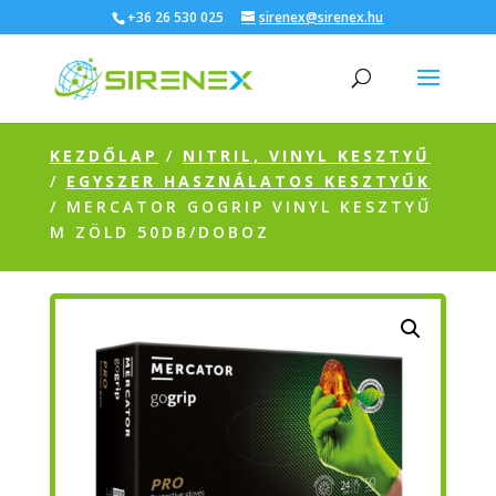
+36 26 530 025
sirenex@sirenex.hu
KEZDŐLAP
/
NITRIL, VINYL KESZTYŰ
/
EGYSZER HASZNÁLATOS KESZTYŰK
/ MERCATOR GOGRIP VINYL KESZTYŰ
M ZÖLD 50DB/DOBOZ