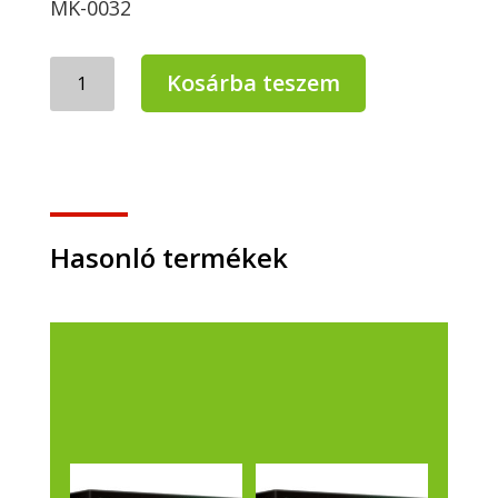
MK-0032
MERCATOR
Kosárba teszem
gogrip
vinyl
kesztyű
M
zöld
50db/doboz
mennyiség
Hasonló termékek