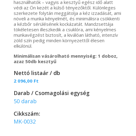
használhatók – vagyis a kesztyű egész idő alatt
védi az Ön kezét a külső tényezőktől. Különleges
szerkezete folytán meggátolja a kéz izzadását, ami
növeli a munka kényelmét, és minimálisra csökkenti
a kézbőr sérülésének kockázatát. Mandzsettája
tökéletesen illeszkedik a csuklóra, ami kényelmes
munkavégzést biztosít, a kiválóan látható, intenzív
zöld szín pedig minden környezettől élesen
elkülönül.
Minimálisan vásárolható mennyiség: 1 doboz,
azaz 50db kesztyű
Nettó listaár / db
2 096,00
Ft
Darab / Csomagolási egység
50 darab
Cikkszám:
MK-0032