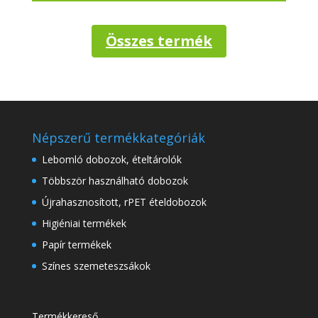
Összes termék
Népszerű termékkategóriák
Lebomló dobozok, ételtárolók
Többször használható dobozok
Újrahasznosított, rPET ételdobozok
Higiéniai termékek
Papír termékek
Színes szemeteszsákok
Termékkereső