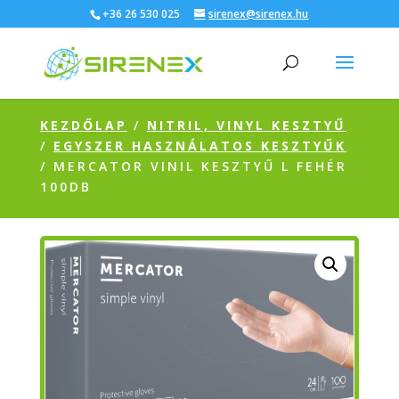
+36 26 530 025
sirenex@sirenex.hu
KEZDŐLAP
/
NITRIL, VINYL KESZTYŰ
/
EGYSZER HASZNÁLATOS KESZTYŰK
/ MERCATOR VINIL KESZTYŰ L FEHÉR
100DB