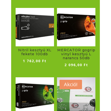
Nitril kesztyű XL
MERCATOR gogrip
fekete 100db
vinyl kesztyű L
narancs 50db
1 762,00
Ft
2 096,00
Ft
Akció!