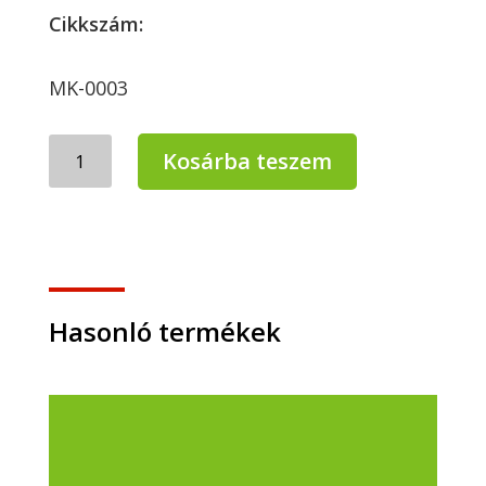
Cikkszám:
MK-0003
Mercator
Kosárba teszem
Vinil
kesztyű
L
fehér
100db
mennyiség
Hasonló termékek