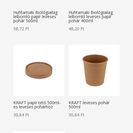
Huhtamaki Biológiailag
Huhtamaki Biológiailag
lelbomló papír leveses
lelbomló leveses papír
pohár 500ml
pohár 400ml
58,72
Ft
48,20
Ft
KRAFT papír tető 500ml-
KRAFT leveses pohár
es leveses pohárhoz
500ml
30,64
Ft
30,64
Ft