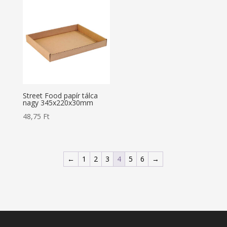
Street Food papír tálca
nagy 345x220x30mm
48,75
Ft
←
1
2
3
4
5
6
→