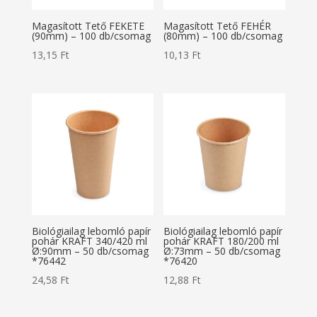
Magasított Tető FEKETE
Magasított Tető FEHÉR
(90mm) – 100 db/csomag
(80mm) – 100 db/csomag
13,15
Ft
10,13
Ft
Biológiailag lebomló papír
Biológiailag lebomló papír
pohár KRAFT 340/420 ml
pohár KRAFT 180/200 ml
Ø:90mm – 50 db/csomag
Ø:73mm – 50 db/csomag
*76442
*76420
24,58
Ft
12,88
Ft