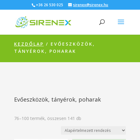
+36 26 530 025
sirenex@sirenex.hu
KEZDŐLAP
/ EVŐESZKÖZÖK,
TÁNYÉROK, POHARAK
Evőeszközök, tányérok, poharak
76–100 termék, összesen 141 db