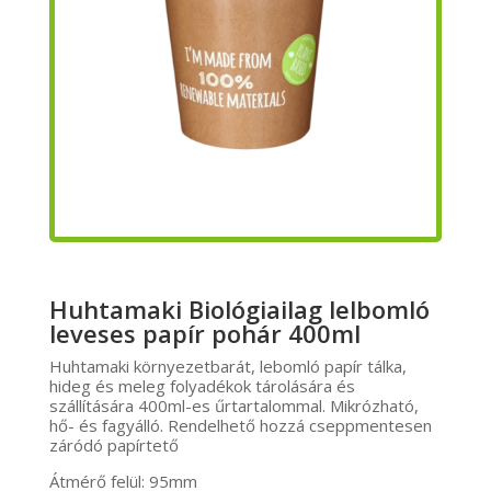
Huhtamaki Biológiailag lelbomló
leveses papír pohár 400ml
Huhtamaki környezetbarát, lebomló papír tálka,
hideg és meleg folyadékok tárolására és
szállítására 400ml-es űrtartalommal. Mikrózható,
hő- és fagyálló. Rendelhető hozzá cseppmentesen
záródó papírtető
Átmérő felül: 95mm