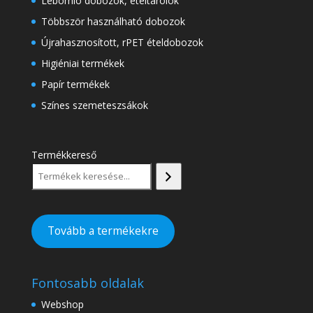
Lebomló dobozok, ételtárolók
Többször használható dobozok
Újrahasznosított, rPET ételdobozok
Higiéniai termékek
Papír termékek
Színes szemeteszsákok
Termékkereső
Tovább a termékekre
Fontosabb oldalak
Webshop