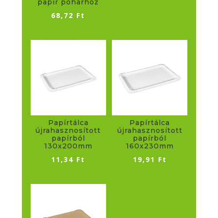
papír pohárhoz
68,72
Ft
Papírtálca
Papírtálca
újrahasznosított
újrahasznosított
papírból
papírból
130x200mm
160x230mm
11,34
Ft
19,91
Ft