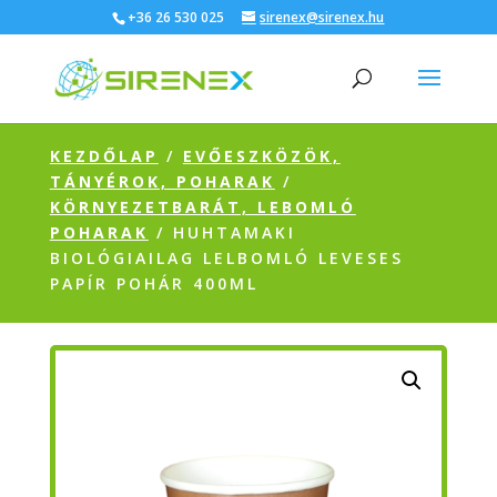
+36 26 530 025
sirenex@sirenex.hu
KEZDŐLAP
/
EVŐESZKÖZÖK,
TÁNYÉROK, POHARAK
/
KÖRNYEZETBARÁT, LEBOMLÓ
POHARAK
/ HUHTAMAKI
BIOLÓGIAILAG LELBOMLÓ LEVESES
PAPÍR POHÁR 400ML