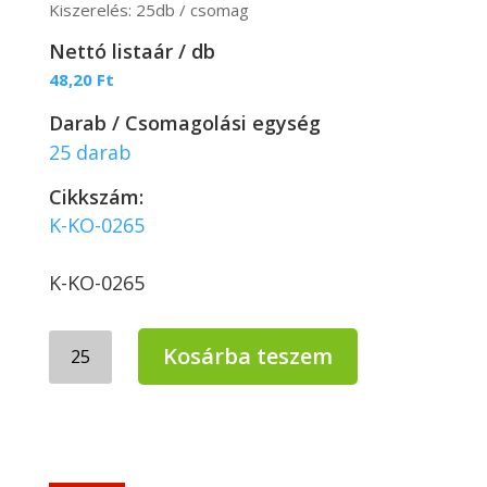
Kiszerelés: 25db / csomag
Nettó listaár / db
48,20
Ft
Darab / Csomagolási egység
25 darab
Cikkszám:
K-KO-0265
K-KO-0265
Huhtamaki
Kosárba teszem
Biológiailag
lelbomló
leveses
papír
pohár