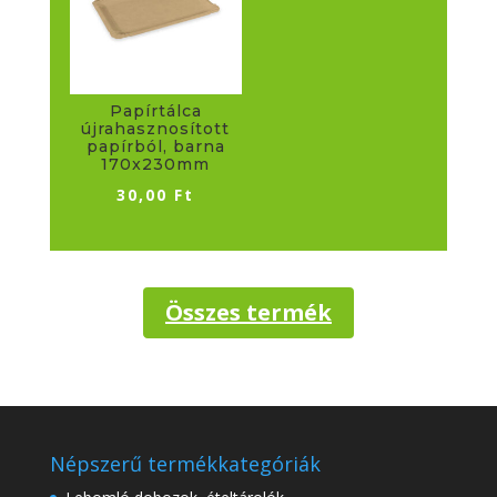
Papírtálca
újrahasznosított
papírból, barna
170x230mm
30,00
Ft
Összes termék
Népszerű termékkategóriák