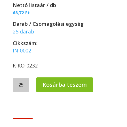
Nettó listaár / db
68,72
Ft
Darab / Csomagolási egység
25 darab
Cikkszám:
IN-0002
K-KO-0232
Huhtamaki
Kosárba teszem
Biológiailag
lebomló
papír
tető
500ml-
es
leveses