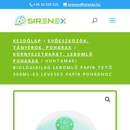
+36 26 530 025
sirenex@sirenex.hu
KEZDŐLAP
/
EVŐESZKÖZÖK,
TÁNYÉROK, POHARAK
/
KÖRNYEZETBARÁT, LEBOMLÓ
POHARAK
/ HUHTAMAKI
BIOLÓGIAILAG LEBOMLÓ PAPÍR TETŐ
500ML-ES LEVESES PAPÍR POHÁRHOZ