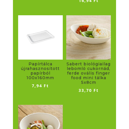
16,94
Ft
Papírtálca
Sabert biológiailag
újrahasznosított
lebomló cukornád,
papírból
ferde ovális finger
100x160mm
food mini tálka
5x8cm
7,94
Ft
33,70
Ft