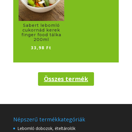
Sabert lebomló
cukornád kerek
finger food tálka
200ml
33,98
Ft
Összes termék
Népszerű termékkategóriák
Lebomló dobozok, ételtárolók