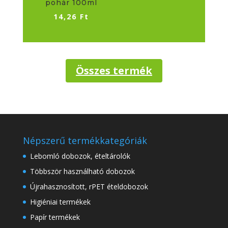
pohár 100ml
14,26
Ft
Összes termék
Népszerű termékkategóriák
Lebomló dobozok, ételtárolók
Többször használható dobozok
Újrahasznosított, rPET ételdobozok
Higiéniai termékek
Papír termékek