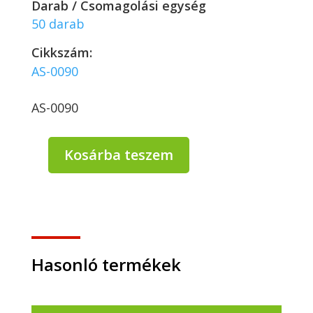
Darab / Csomagolási egység
50 darab
Cikkszám:
AS-0090
AS-0090
Kosárba teszem
Biológiailag
lebomló
papír
pohár
KRAFT
180/200
ml
Hasonló termékek
Ø:73mm
-
50