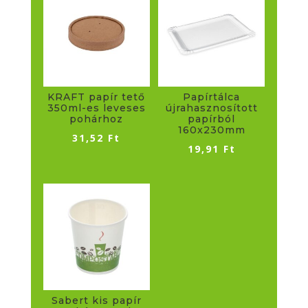
KRAFT papír tető
Papírtálca
350ml-es leveses
újrahasznosított
pohárhoz
papírból
160x230mm
31,52
Ft
19,91
Ft
Sabert kis papír