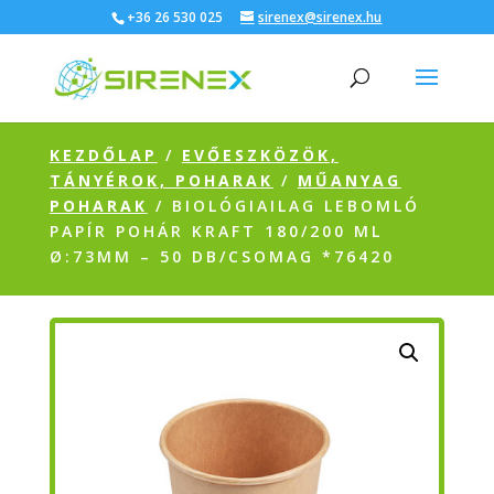
+36 26 530 025
sirenex@sirenex.hu
KEZDŐLAP
/
EVŐESZKÖZÖK,
TÁNYÉROK, POHARAK
/
MŰANYAG
POHARAK
/ BIOLÓGIAILAG LEBOMLÓ
PAPÍR POHÁR KRAFT 180/200 ML
Ø:73MM – 50 DB/CSOMAG *76420