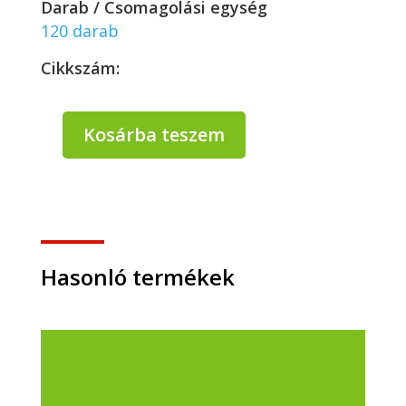
Darab / Csomagolási egység
120 darab
Cikkszám:
Kosárba teszem
Fagylaltos
habdoboz
ovál+tető
500
ml
192
x
Hasonló termékek
127
x
75
mm
-
120