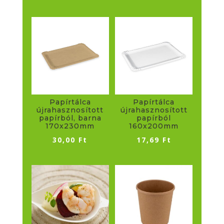
db/csomag
mennyiség
Papírtálca
Papírtálca
újrahasznosított
újrahasznosított
papírból, barna
papírból
170x230mm
160x200mm
30,00
Ft
17,69
Ft