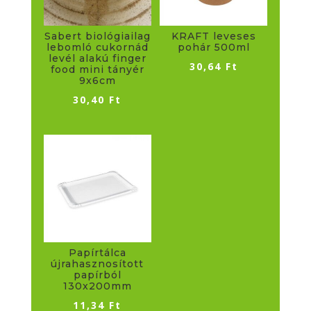
Sabert biológiailag
KRAFT leveses
lebomló cukornád
pohár 500ml
levél alakú finger
30,64
Ft
food mini tányér
9x6cm
30,40
Ft
Papírtálca
újrahasznosított
papírból
130x200mm
11,34
Ft