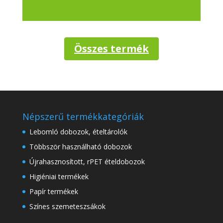
Összes termék
Népszerű termékkategóriák
Lebomló dobozok, ételtárolók
Többször használható dobozok
Újrahasznosított, rPET ételdobozok
Higiéniai termékek
Papír termékek
Színes szemeteszsákok