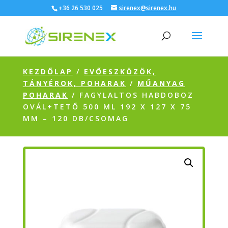
+36 26 530 025
sirenex@sirenex.hu
KEZDŐLAP
/
EVŐESZKÖZÖK,
TÁNYÉROK, POHARAK
/
MŰANYAG
POHARAK
/ FAGYLALTOS HABDOBOZ
OVÁL+TETŐ 500 ML 192 X 127 X 75
MM – 120 DB/CSOMAG