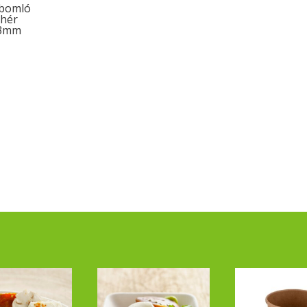
ebomló
ehér
63mm