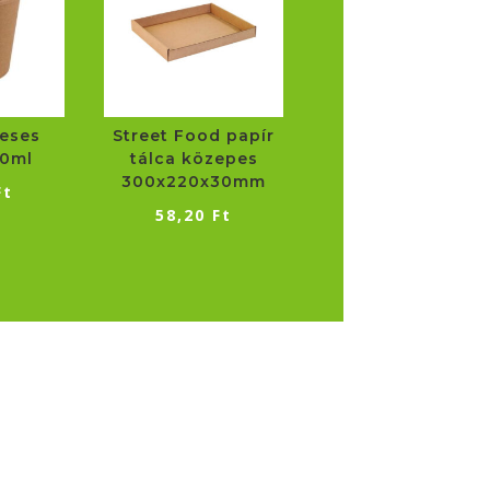
eses
Street Food papír
00ml
tálca közepes
300x220x30mm
Ft
58,20
Ft