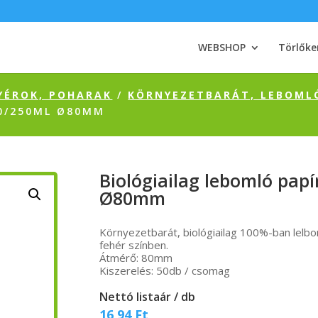
WEBSHOP
Törlőke
YÉROK, POHARAK
/
KÖRNYEZETBARÁT, LEBOML
00/250ML Ø80MM
Biológiailag lebomló pap
Ø80mm
Környezetbarát, biológiailag 100%-ban lelb
fehér színben.
Átmérő: 80mm
Kiszerelés: 50db / csomag
Nettó listaár / db
16,94
Ft