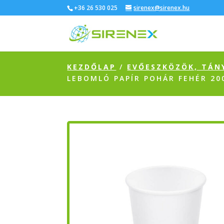
+36 26 530 025
sirenex@sirenex.hu
KEZDŐLAP
/
EVŐESZKÖZÖK, TÁN
LEBOMLÓ PAPÍR POHÁR FEHÉR 2