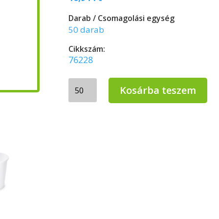
Darab / Csomagolási egység
50 darab
Cikkszám:
76228
Biológiailag
Kosárba teszem
lebomló
papír
pohár
fehér
200/250ml
Ø80mm
mennyiség