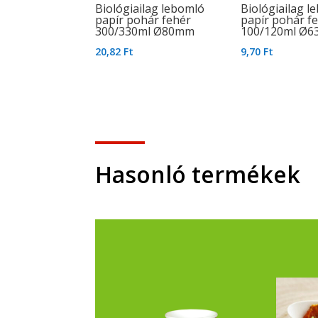
Biológiailag lebomló
Biológiailag l
papír pohár fehér
papír pohár f
300/330ml Ø80mm
100/120ml Ø
20,82
Ft
9,70
Ft
Hasonló termékek