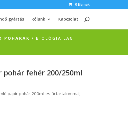
0 Elemek
ndő gyártás
Rólunk
Kapcsolat
Ó POHARAK
/ BIOLÓGIAILAG
ír pohár fehér 200/250ml
omló papír pohár 200ml-es űrtartalommal,