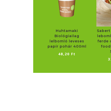
Huhtamaki
Sabert
Biológiailag
leboml
lelbomló leveses
ferde 
papír pohár 400ml
food
48,20
Ft
3