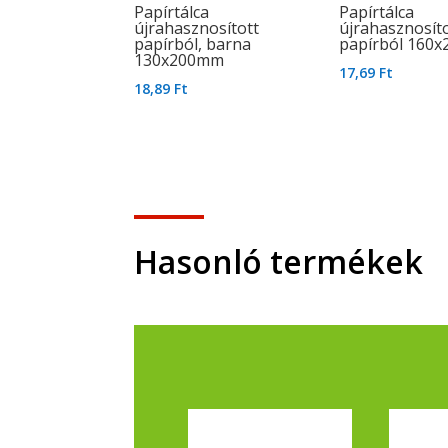
Papírtálca
Papírtálca
újrahasznosított
újrahasznosít
papírból, barna
papírból 160
130x200mm
17,69
Ft
18,89
Ft
Hasonló termékek