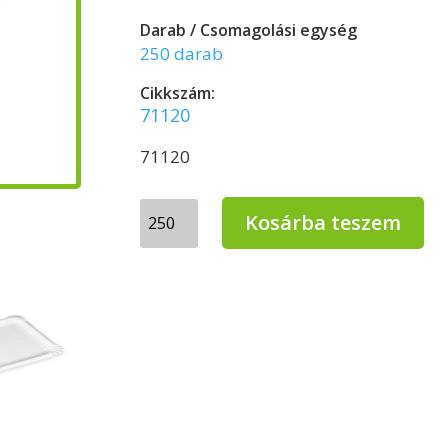
Darab / Csomagolási egység
250 darab
Cikkszám:
71120
71120
Papírtálca
Kosárba teszem
újrahasznosított
papírból
100x160mm
mennyiség