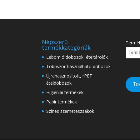
Népszerű
Termé
termékkategóriák
Lebomló dobozok, ételtárolók
Többször használható dobozok
Újrahasznosított, rPET
ételdobozok
To
Higiéniai termékek
Papír termékek
Színes szemeteszsákok