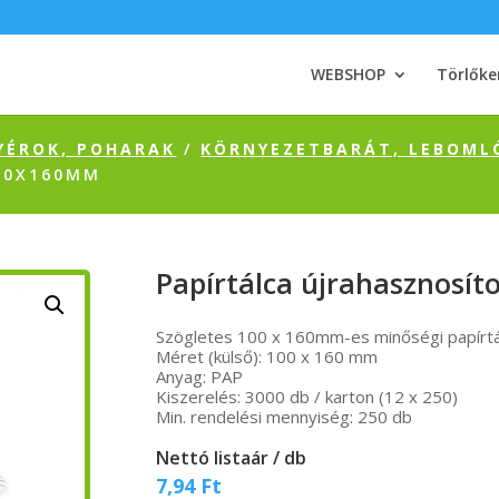
WEBSHOP
Törlőke
YÉROK, POHARAK
/
KÖRNYEZETBARÁT, LEBOML
00X160MM
Papírtálca újrahasznosít
Szögletes 100 x 160mm-es minőségi papírtál
Méret (külső): 100 x 160 mm
Anyag: PAP
Kiszerelés: 3000 db / karton (12 x 250)
Min. rendelési mennyiség: 250 db
Nettó listaár / db
7,94
Ft