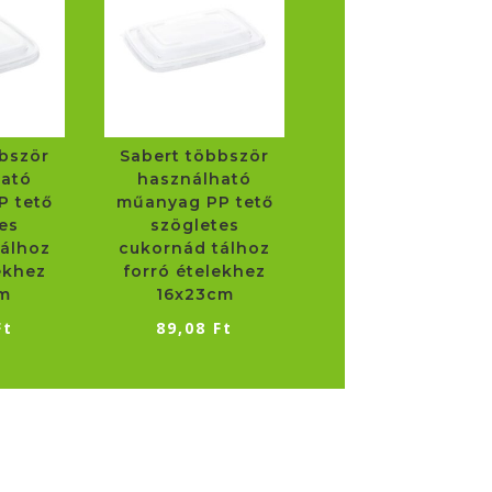
bször
Sabert többször
ható
használható
P tető
műanyag PP tető
es
szögletes
álhoz
cukornád tálhoz
ekhez
forró ételekhez
cm
16x23cm
Ft
89,08
Ft