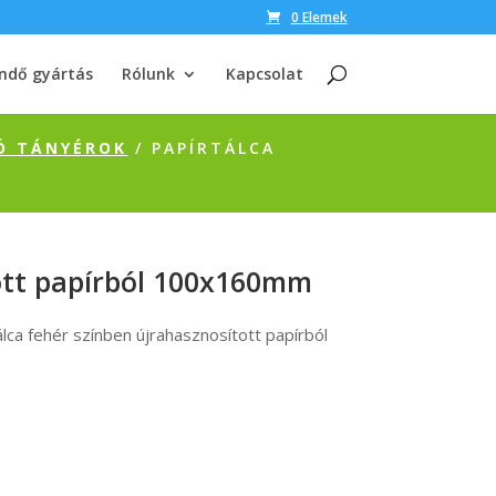
0 Elemek
ndő gyártás
Rólunk
Kapcsolat
Ó TÁNYÉROK
/ PAPÍRTÁLCA
ott papírból 100x160mm
ca fehér színben újrahasznosított papírból