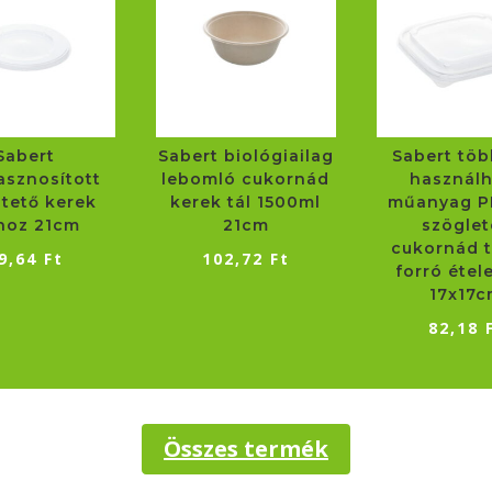
Sabert
Sabert biológiailag
Sabert töb
asznosított
lebomló cukornád
használ
 tető kerek
kerek tál 1500ml
műanyag P
lhoz 21cm
21cm
szöglet
cukornád t
9,64
Ft
102,72
Ft
forró étel
17x17
82,18
Összes termék