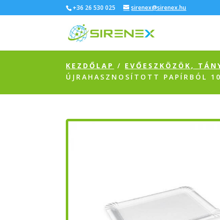
+36 26 530 025
sirenex@sirenex.hu
KEZDŐLAP
/
EVŐESZKÖZÖK, TÁN
ÚJRAHASZNOSÍTOTT PAPÍRBÓL 1