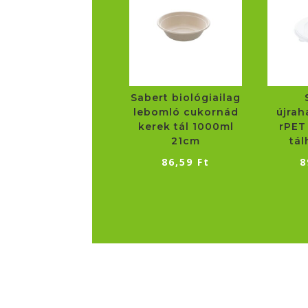
Sabert biológiailag
lebomló cukornád
újrah
kerek tál 1000ml
rPET
21cm
tá
86,59
Ft
8