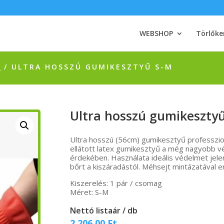
WEBSHOP
Törlőke
K
/ ULTRA HOSSZÚ GUMIKESZTYŰ S-M
Ultra hosszú gumikeszty
Ultra hosszú (56cm) gumikesztyű professzion
ellátott latex gumikesztyű a még nagyobb v
érdekében. Használata ideális védelmet jelen
bőrt a kiszáradástól. Méhsejt mintázatával e
Kiszerelés: 1 pár / csomag
Méret: S-M
Nettó listaár / db
2 206,00
Ft