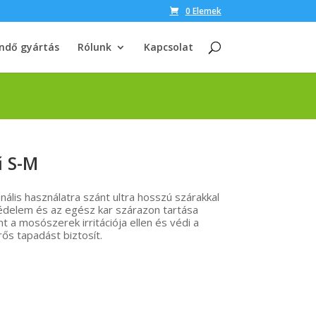
0 Elemek
ndő gyártás
Rólunk
Kapcsolat
ű S-M
ális használatra szánt ultra hosszú szárakkal
édelem és az egész kar szárazon tartása
t a mosószerek irritációja ellen és védi a
rős tapadást biztosít.