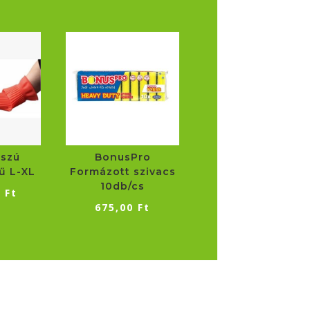
BonusPro
sszú
Formázott szivacs
ű L-XL
10db/cs
0
Ft
675,00
Ft