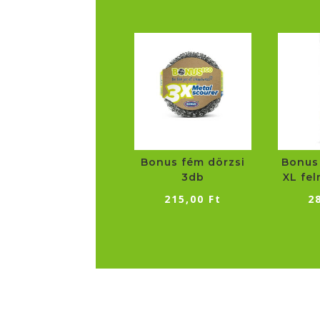
Bonus fém dörzsi
Bonus
3db
XL fe
215,00
Ft
2