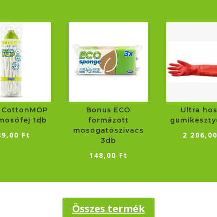
 CottonMOP
Bonus ECO
Ultra ho
lmosófej 1db
formázott
gumikeszty
mosogatószivacs
89,00
Ft
2 206,0
3db
148,00
Ft
Összes termék