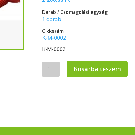
Darab / Csomagolási egység
1 darab
Cikkszám:
K-M-0002
K-M-0002
Ultra
Kosárba teszem
hosszú
gumikesztyű
S-
M
mennyiség