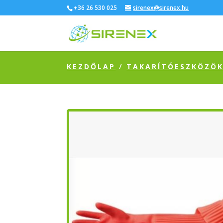
+36 26 530 025
sirenex@sirenex.hu
KEZDŐLAP
/
TAKARÍTÓESZKÖZÖ