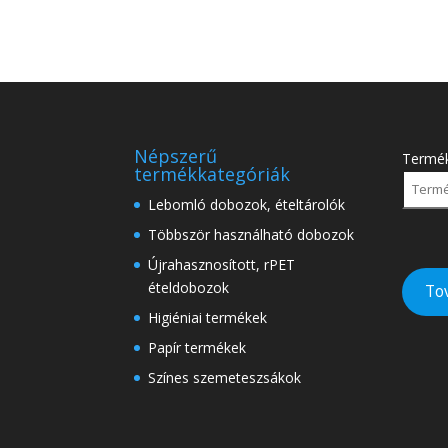
Népszerű
Termé
termékkategóriák
Lebomló dobozok, ételtárolók
Többször használható dobozok
Újrahasznosított, rPET
ételdobozok
To
Higiéniai termékek
Papír termékek
Színes szemeteszsákok