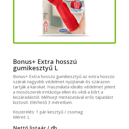
Bonus+ Extra hosszú
gumikesztyű L
Bonus+ Extra hosszú gumikesztyű az extra hosszú
szárak nagyobb védelmet nyújtanak és szárazon
tartják a karokat. Használata ideális védelmet jelent
a mosószerek irritációja ellen és védi a bőrt a
kiszáradástól. Méhsejt mintázatával erős tapadást
biztosít. Elérhető 3 méretben.
Kiszerelés: 1 pár kesztyű / csomag
Méret: L
Nettó listaár / db