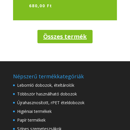
680,00
Ft
Összes termék
Népszerű termékkategóriák
Lebomló dobozok, ételtárolók
Többször használható dobozok
Újrahasznosított, rPET ételdobozok
Higiéniai termékek
Papír termékek
Színes szemeteszsákok