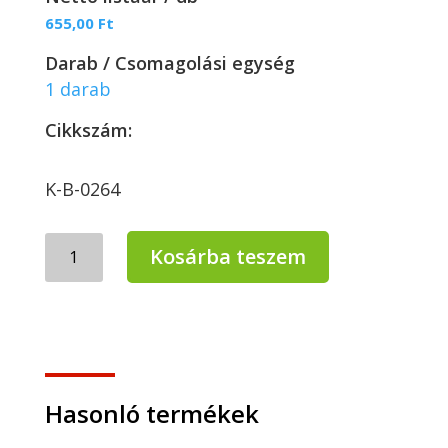
655,00
Ft
Darab / Csomagolási egység
1 darab
Cikkszám:
K-B-0264
Bonus+
Kosárba teszem
Extra
hosszú
gumikesztyű
L
mennyiség
Hasonló termékek