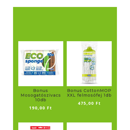
Bonus
Bonus CottonMOP
Mosogatószivacs
XXL felmosófej 1db
10db
475,00
Ft
190,00
Ft