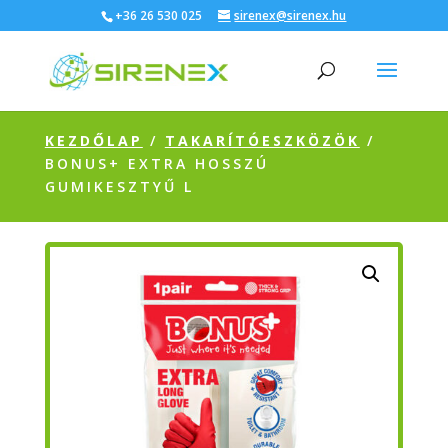
+36 26 530 025
sirenex@sirenex.hu
KEZDŐLAP
/
TAKARÍTÓESZKÖZÖK
/
BONUS+ EXTRA HOSSZÚ
GUMIKESZTYŰ L