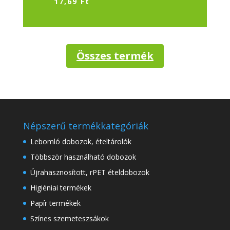
17,69
Ft
Összes termék
Népszerű termékkategóriák
Lebomló dobozok, ételtárolók
Többször használható dobozok
Újrahasznosított, rPET ételdobozok
Higiéniai termékek
Papír termékek
Színes szemeteszsákok