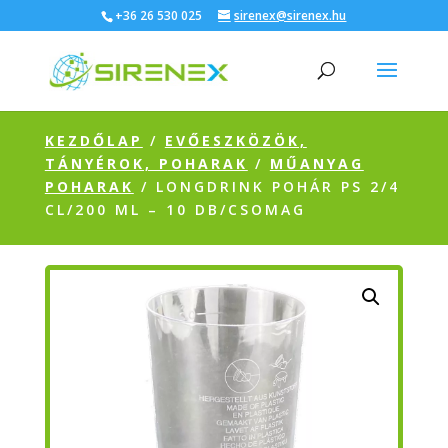
+36 26 530 025
sirenex@sirenex.hu
KEZDŐLAP
/
EVŐESZKÖZÖK,
TÁNYÉROK, POHARAK
/
MŰANYAG
POHARAK
/ LONGDRINK POHÁR PS 2/4
CL/200 ML – 10 DB/CSOMAG