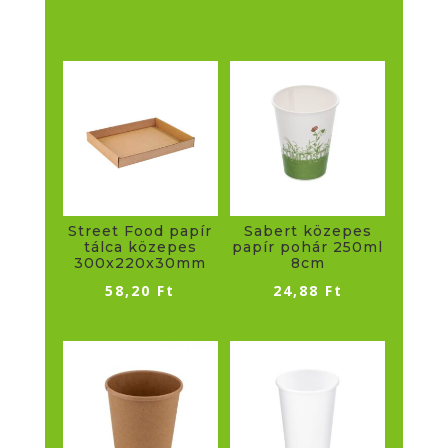
Street Food papír
Sabert közepes
tálca közepes
papír pohár 250ml
300x220x30mm
8cm
58,20
Ft
24,88
Ft