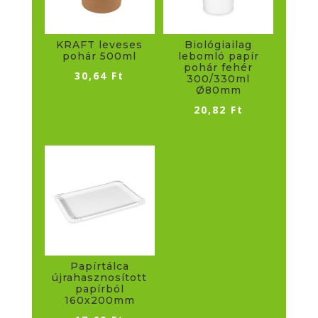
KRAFT leveses
Biológiailag
pohár 500ml
lebomló papír
pohár fehér
30,64
Ft
300/330ml
Ø80mm
20,82
Ft
Papírtálca
újrahasznosított
papírból
160x200mm