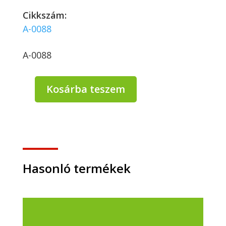
Cikkszám:
A-0088
A-0088
Kosárba teszem
Longdrink
pohár
PS
2/4
cl/200
ml
-
Hasonló termékek
10
db/csomag
mennyiség