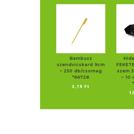
Bambusz
Hid
szendvicskard 9cm
FEKETE
– 250 db/csomag
szem.3
*66728
– 10
3,19
Ft
1