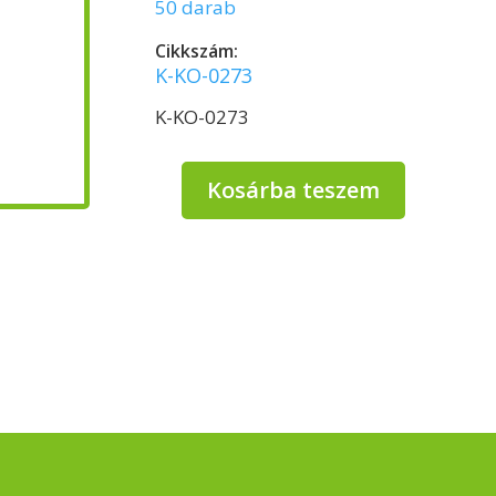
50 darab
Cikkszám:
K-KO-0273
K-KO-0273
Kosárba teszem
PP
Szószos
alj
30
ml
(100%
újrahasznosítható)
-
50
db/csomag
*PP331
mennyiség