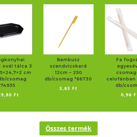
egkonyhai
Bambusz
Fa fogv
 ovál tálca 3
szendvicskard
egyesév
5×24,7×2 cm
12cm – 250
csomag
 db/csomag
db/csomag *66730
celofánban 
*74935
db/cso
3,63
Ft
29,80
Ft
0,96
F
Összes termék