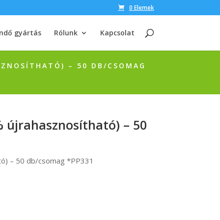
0 Elemek
ndő gyártás
Rólunk
Kapcsolat
ASZNOSÍTHATÓ) – 50 DB/CSOMAG
% újrahasznosítható) – 50
ató) – 50 db/csomag *PP331