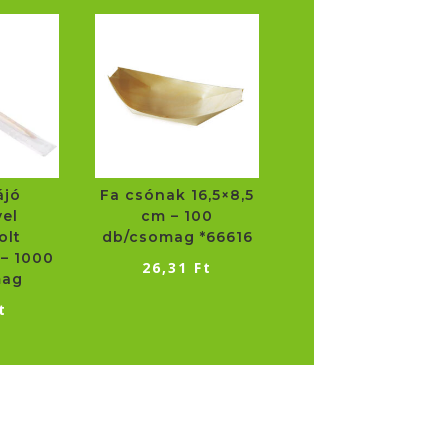
ájó
Fa csónak 16,5×8,5
el
cm – 100
olt
db/csomag *66616
– 1000
26,31
Ft
mag
t