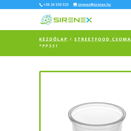
+36 26 530 025
sirenex@sirenex.hu
KEZDŐLAP
/
STREETFOOD CSOM
*PP331