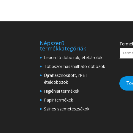
Népszerű
Termé
termékkategóriák
Lebomló dobozok, ételtárolók
Többször használható dobozok
Újrahasznosított, rPET
ételdobozok
To
Higiéniai termékek
Papír termékek
Színes szemeteszsákok