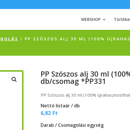
WEBSHOP
Törlőke
AGOLÁS
/ PP SZÓSZOS ALJ 30 ML (100% ÚJRAH
PP Szószos alj 30 ml (100
db/csomag *PP331
PP Szószos alj 30 ml (100% újrahasznosíth
Nettó listaár / db
6,82
Ft
Darab / Csomagolási egység