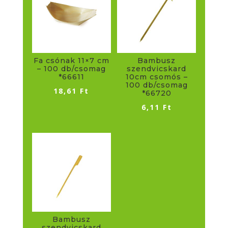
Fa csónak 11×7 cm
Bambusz
– 100 db/csomag
szendvicskard
*66611
10cm csomós –
100 db/csomag
18,61
Ft
*66720
6,11
Ft
Bambusz
szendvicskard