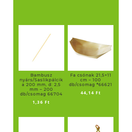
Bambusz
Fa csónak 21,5×11
nyárs/Saslikpálcik
cm – 100
a 200 mm, d: 2,5
db/csomag *66621
mm – 200
44,14
Ft
db/csomag 66704
1,36
Ft