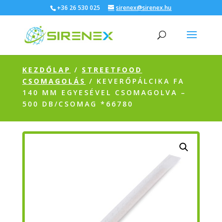
+36 26 530 025
sirenex@sirenex.hu
KEZDŐLAP
/
STREETFOOD
CSOMAGOLÁS
/ KEVERŐPÁLCIKA FA
140 MM EGYESÉVEL CSOMAGOLVA –
500 DB/CSOMAG *66780