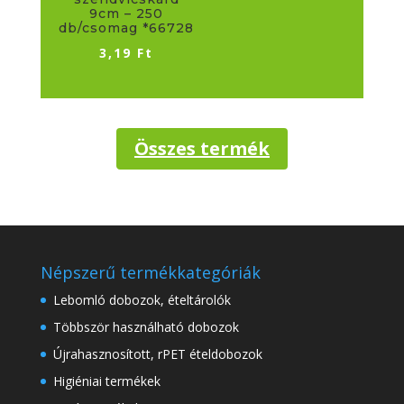
9cm – 250
db/csomag *66728
3,19
Ft
Összes termék
Népszerű termékkategóriák
Lebomló dobozok, ételtárolók
Többször használható dobozok
Újrahasznosított, rPET ételdobozok
Higiéniai termékek