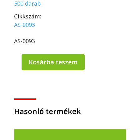
500 darab
Cikkszám:
AS-0093
AS-0093
Kosárba teszem
Keverőpálcika
FA
140
mm
egyesével
csomagolva
-
Hasonló termékek
500
db/csomag
*66780
mennyiség