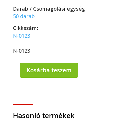
Darab / Csomagolási egység
50 darab
Cikkszám:
N-0123
N-0123
Kosárba teszem
PP
Ovális
víztiszta
egybefedeles
doboz
375
ml
Hasonló termékek
(újrahasznosítható)
-