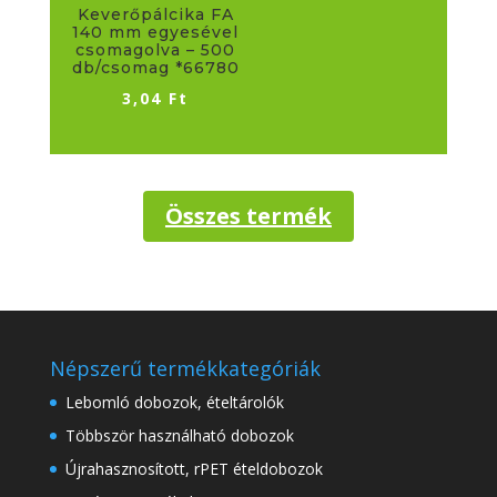
Keverőpálcika FA
140 mm egyesével
csomagolva – 500
db/csomag *66780
3,04
Ft
Összes termék
Népszerű termékkategóriák
Lebomló dobozok, ételtárolók
Többször használható dobozok
Újrahasznosított, rPET ételdobozok