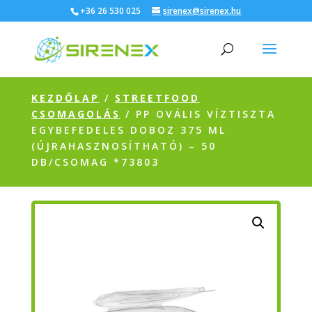
+36 26 530 025
sirenex@sirenex.hu
KEZDŐLAP
/
STREETFOOD
CSOMAGOLÁS
/ PP OVÁLIS VÍZTISZTA
EGYBEFEDELES DOBOZ 375 ML
(ÚJRAHASZNOSÍTHATÓ) – 50
DB/CSOMAG *73803