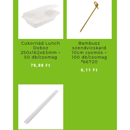
Cukornád Lunch
Bambusz
Doboz
szendvicskard
250x162x63mm –
10cm csomós –
50 db/csomag
100 db/csomag
*66720
78,88
Ft
6,11
Ft