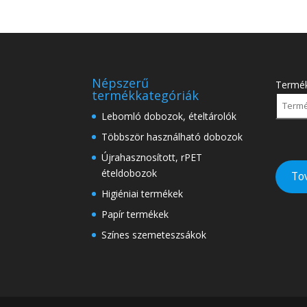
Népszerű
Termé
termékkategóriák
Lebomló dobozok, ételtárolók
Többször használható dobozok
Újrahasznosított, rPET
ételdobozok
To
Higiéniai termékek
Papír termékek
Színes szemeteszsákok