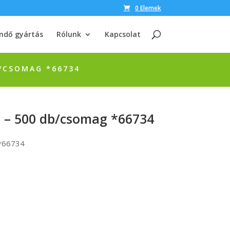
0 Elemek
ndő gyártás
Rólunk
Kapcsolat
B/CSOMAG *66734
m – 500 db/csomag *66734
 *66734