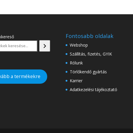
Fontosabb oldalak
kkereső
Webshop
Szállítás, fizetés, GYIK
Rólunk
Törlőkendő gyártás
vább a termékekre
Karrier
Adatkezelési tájékoztató