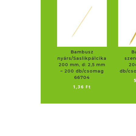
Bambusz
B
nyárs/Saslikpálcika
szen
200 mm, d: 2,5 mm
20
– 200 db/csomag
db/cs
66704
1,36
Ft