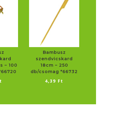
sz
Bambusz
kard
szendvicskard
s – 100
18cm – 250
*66720
db/csomag *66732
t
4,39
Ft