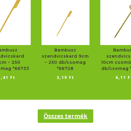
ambusz
Bambusz
Bambu
dvicskard
szendvicskard 9cm
szendvics
cm – 250
– 250 db/csomag
10cm csomó
omag *66733
*66728
db/csomag 
5,41
Ft
3,19
Ft
6,11
F
Összes termék