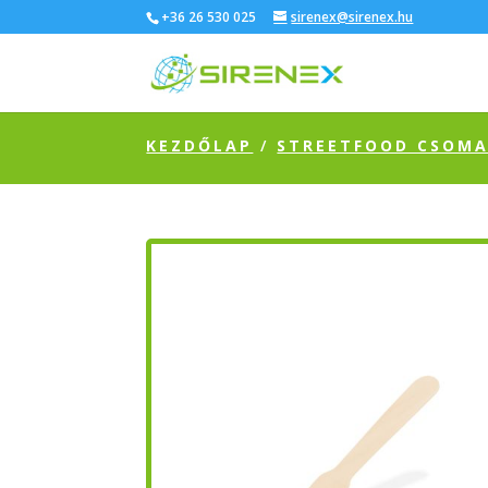
+36 26 530 025
sirenex@sirenex.hu
KEZDŐLAP
/
STREETFOOD CSOM