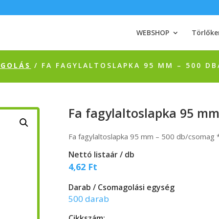
WEBSHOP
Törlőke
AGOLÁS
/ FA FAGYLALTOSLAPKA 95 MM – 500 D
Fa fagylaltoslapka 95 m
Fa fagylaltoslapka 95 mm – 500 db/csomag
Nettó listaár / db
4,62
Ft
Darab / Csomagolási egység
500 darab
Cikkszám: