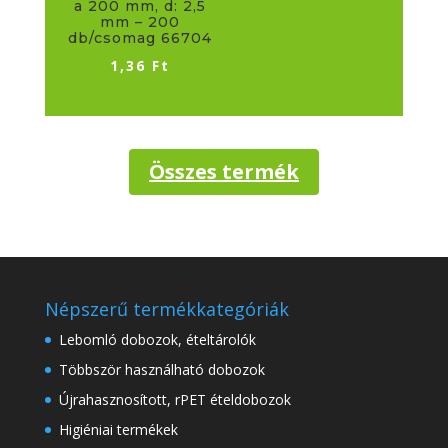
a 200 mm, d: 2,5
mm – 200
db/csomag 66704
1,36
Ft
Összes termék
Népszerű termékkategóriák
Lebomló dobozok, ételtárolók
Többször használható dobozok
Újrahasznosított, rPET ételdobozok
Higiéniai termékek