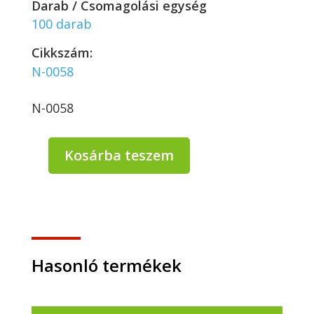
Darab / Csomagolási egység
100 darab
Cikkszám:
N-0058
N-0058
Kosárba teszem
PP
Hagner
kerek
tálka
250
ml
(100%
Hasonló termékek
újrahasznosítható)
-
100