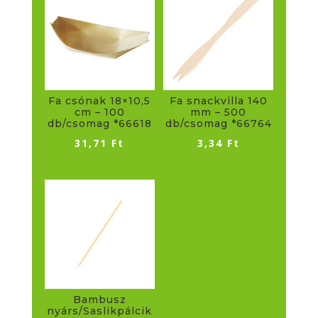
Fa csónak 18×10,5
Fa snackvilla 140
cm – 100
mm – 500
db/csomag *66618
db/csomag *66764
31,71
Ft
3,34
Ft
Bambusz
nyárs/Saslikpálcik