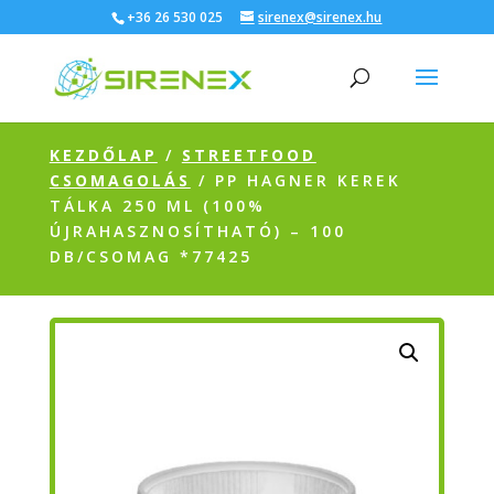
+36 26 530 025
sirenex@sirenex.hu
KEZDŐLAP
/
STREETFOOD
CSOMAGOLÁS
/ PP HAGNER KEREK
TÁLKA 250 ML (100%
ÚJRAHASZNOSÍTHATÓ) – 100
DB/CSOMAG *77425