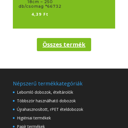
18cm – 250
db/csomag *66732
4,39
Ft
Összes termék
Népszerű termékkategóriák
Lebomló dobozok, ételtárolók
Többször használható dobozok
Újrahasznosított, rPET ételdobozok
Higiéniai termékek
Papír termékek