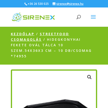
+36 26 530 025
sirenex@sirenex.hu
KEZDŐLAP
/
STREETFOOD
CSOMAGOLÁS
/ HIDEGKONYHAI
FEKETE OVÁL TÁLCA 10
SZEM.54X36X3 CM – 10 DB/CSOMAG
*74955