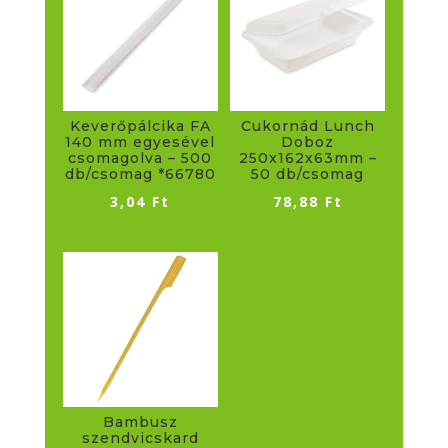
Keverőpálcika FA
Cukornád Lunch
140 mm egyesével
Doboz
csomagolva – 500
250x162x63mm –
db/csomag *66780
50 db/csomag
3,04
Ft
78,88
Ft
Bambusz
szendvicskard