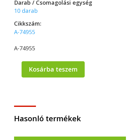
Darab / Csomagolási egység
10 darab
Cikkszám:
A-74955
A-74955
Kosárba teszem
Hidegkonyhai
FEKETE
ovál
tálca
10
szem.54x36x3
cm
Hasonló termékek
-
10
db/csomag