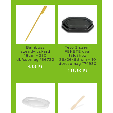
Bambusz
Tető 3 szem.
szendvicskard
FEKETE ovál
18cm – 250
tálcához
db/csomag *66732
36x26x6,5 cm – 10
db/csomag *74930
4,39
Ft
145,50
Ft