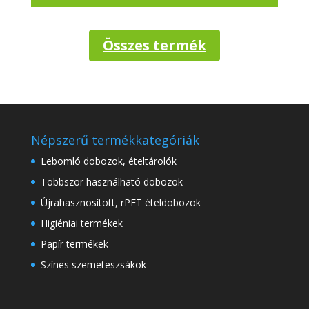
Összes termék
Népszerű termékkategóriák
Lebomló dobozok, ételtárolók
Többször használható dobozok
Újrahasznosított, rPET ételdobozok
Higiéniai termékek
Papír termékek
Színes szemeteszsákok