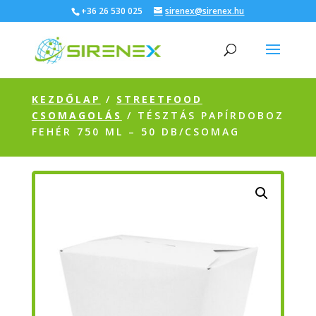
+36 26 530 025
sirenex@sirenex.hu
KEZDŐLAP
/
STREETFOOD
CSOMAGOLÁS
/ TÉSZTÁS PAPÍRDOBOZ
FEHÉR 750 ML – 50 DB/CSOMAG