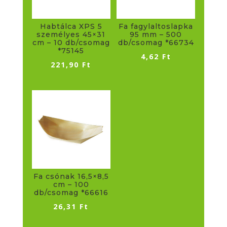
Habtálca XPS 5
Fa fagylaltoslapka
személyes 45×31
95 mm – 500
cm – 10 db/csomag
db/csomag *66734
*75145
4,62
Ft
221,90
Ft
Fa csónak 16,5×8,5
cm – 100
db/csomag *66616
26,31
Ft