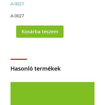
A-0027
A-0027
Kosárba teszem
Tésztás
papírdoboz
fehér
750
ml
-
50
Hasonló termékek
db/csomag
mennyiség