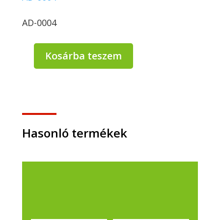
AD-0004
Kosárba teszem
Szavo
penész
elleni
szer
500ml
mennyiség
Hasonló termékek