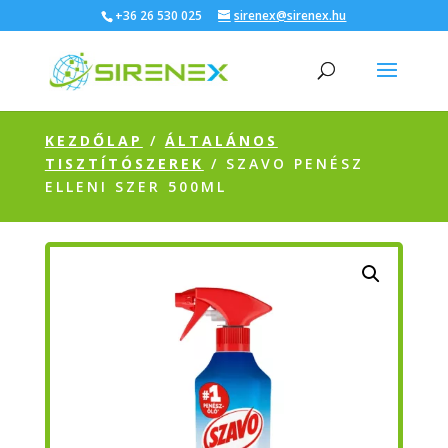
+36 26 530 025
sirenex@sirenex.hu
KEZDŐLAP
/
ÁLTALÁNOS
TISZTÍTÓSZEREK
/ SZAVO PENÉSZ
ELLENI SZER 500ML