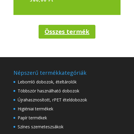
Összes termék
Népszerű termékkategóriák
Lebomló dobozok, ételtárolók
Többször használható dobozok
Újrahasznosított, rPET ételdobozok
Higiéniai termékek
Papír termékek
Színes szemeteszsákok