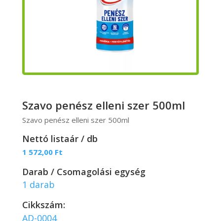
Szavo penész elleni szer 500ml
Szavo penész elleni szer 500ml
Nettó listaár / db
1 572,00
Ft
Darab / Csomagolási egység
1 darab
Cikkszám:
AD-0004