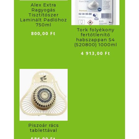
Alex Extra
Ragyogás
Tisztítószer
Laminált Padlóhoz
750ml
Tork folyékony
800,00
Ft
fertőtlenítő
habszappan S4
(520800) 1000ml
4 913,00
Ft
Piszoár rács
tablettával
586,00
Ft