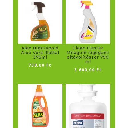
Alex Bútorápoló
Clean Center
Aloe Vera illattal
Miragum rágógumi
375ml
eltávolítószer 750
ml
738,00
Ft
3 600,00
Ft