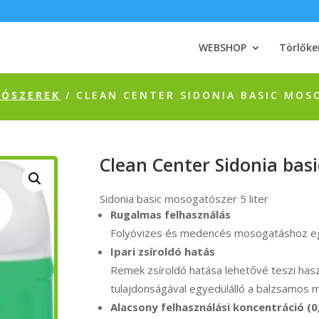
WEBSHOP
Törlőke
TÓSZEREK
/ CLEAN CENTER SIDONIA BASIC MOS
Clean Center Sidonia basi
Sidonia basic mosogatószer 5 liter
Rugalmas felhasználás
Folyóvizes és medencés mosogatáshoz eg
Ipari zsíroldó hatás
Remek zsíroldó hatása lehetővé teszi ha
tulajdonságával egyedülálló a balzsamos
Alacsony felhasználási koncentráció (