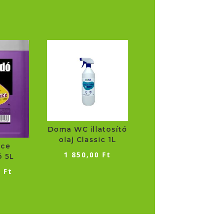
Doma WC illatosító
olaj Classic 1L
ce
1 850,00
Ft
ó 5L
0
Ft