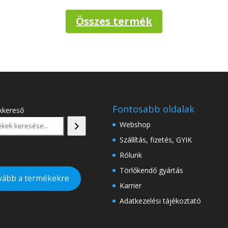
Összes termék
Fontosabb oldalak
kkereső
Webshop
Szállítás, fizetés, GYIK
Rólunk
Törlőkendő gyártás
vább a termékekre
Karrier
Adatkezelési tájékoztató