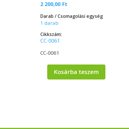
2 200,00
Ft
Darab / Csomagolási egység
1 darab
Cikkszám:
CC-0061
CC-0061
Kosárba teszem
Clean
Center
Sidonia
basic
mosogatószer
5
liter
mennyiség