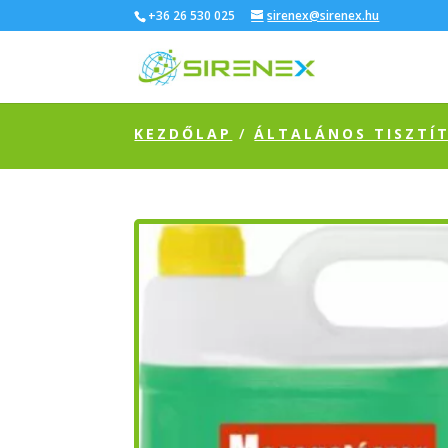
+36 26 530 025
sirenex@sirenex.hu
KEZDŐLAP
/
ÁLTALÁNOS TISZTÍ