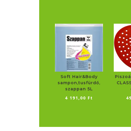
Soft Hair&Body
Piszoár
sampon,tusfürdő,
CLASS
szappan 5L
4 191,00
Ft
4