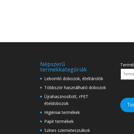
Népszerű
Termé
termékkategóriák
Lebomló dobozok, ételtárolók
Többször használható dobozok
Újrahasznosított, rPET
ételdobozok
To
Higiéniai termékek
Papír termékek
Színes szemeteszsákok