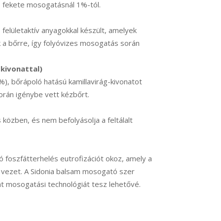
 fekete mosogatásnál 1%-tól.
felületaktív anyagokkal készült, amelyek
a bőrre, így folyóvizes mosogatás során
kivonattal)
, bőrápoló hatású kamillavirág-kivonatot
orán igénybe vett kézbőrt.
közben, és nem befolyásolja a feltálalt
tó foszfátterhelés eutrofizációt okoz, amely a
z vezet. A Sidonia balsam mosogató szer
 mosogatási technológiát tesz lehetővé.