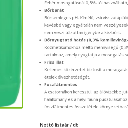
Fehér mosogatásnál 0,5%-tól használható,
Bőrbarát
Bőrsemleges pH. Kímélő, zsírvisszatápláló 
kevésbé vagy egyáltalán nem veszélyesek 
sem veszi túlzottan igénybe a kézbőrt.
Bőrnyugtató hatás (0,3% kamillavirág-
Kozmetikumokhoz méltó mennyiségű (0,3%)
tartalmaz, amely nyugtatja a mosogatás s
Friss illat
Kellemes közérzetet biztosít a mosogatás 
ételek élvezhetőségét.
Foszfátmentes
A csatornákon keresztül, az állóvizekbe ju
halállomány és a helyi fauna pusztulásáho
foszfátmentes összetétele környezetbarát
Nettó listaár / db