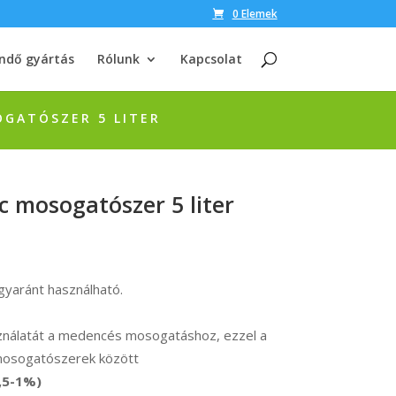
0 Elemek
ndő gyártás
Rólunk
Kapcsolat
OGATÓSZER 5 LITER
c mosogatószer 5 liter
yaránt használható.
sználatát a medencés mosogatáshoz, ezzel a
 mosogatószerek között
0,5-1%)