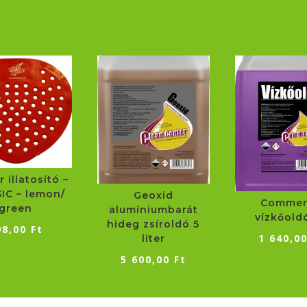
 illatosító –
IC – lemon/
Geoxid
Commer
green
alumíniumbarát
vízkőold
hideg zsíroldó 5
98,00
Ft
1 640,0
liter
5 600,00
Ft