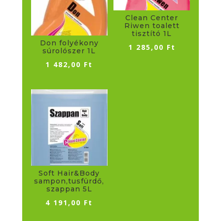
Clean Center
Riwen toalett
tisztító 1L
Don folyékony
1 285,00
Ft
súrolószer 1L
1 482,00
Ft
Soft Hair&Body
sampon,tusfürdő,
szappan 5L
4 191,00
Ft