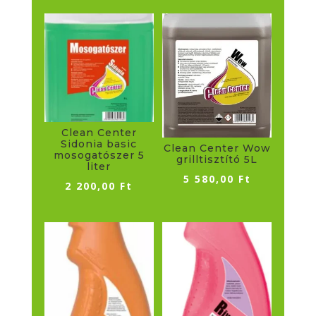
Clean Center
Sidonia basic
Clean Center Wow
mosogatószer 5
grilltisztító 5L
liter
5 580,00
Ft
2 200,00
Ft