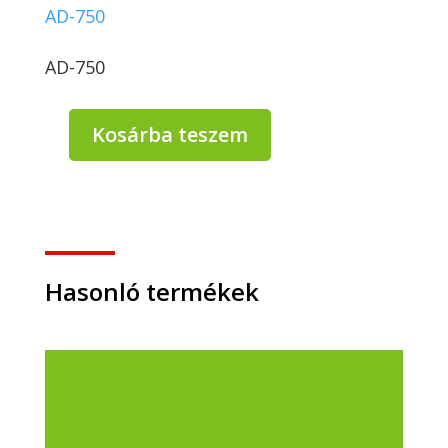
AD-750
AD-750
Kosárba teszem
Domestos
Zéró
WC
Vízkőoldó
750
ml
blue
Hasonló termékek
mennyiség