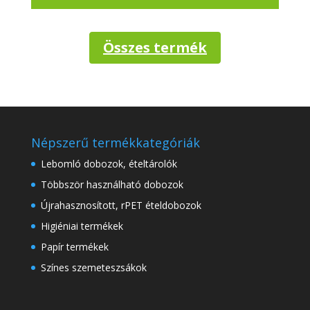
Összes termék
Népszerű termékkategóriák
Lebomló dobozok, ételtárolók
Többször használható dobozok
Újrahasznosított, rPET ételdobozok
Higiéniai termékek
Papír termékek
Színes szemeteszsákok