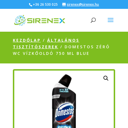
+36 26 530 025
sirenex@sirenex.hu
KEZDŐLAP
/
ÁLTALÁNOS
TISZTÍTÓSZEREK
/ DOMESTOS ZÉRÓ
WC VÍZKŐOLDÓ 750 ML BLUE