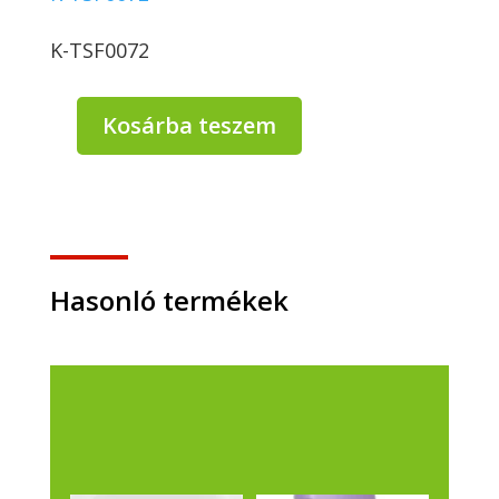
K-TSF0072
Kosárba teszem
Doma
WC
illatosító
olaj
Classic
1L
mennyiség
Hasonló termékek