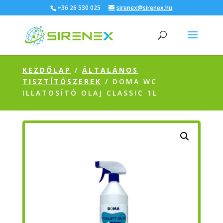
+36 26 530 025
sirenex@sirenex.hu
KEZDŐLAP
/
ÁLTALÁNOS
TISZTÍTÓSZEREK
/ DOMA WC
ILLATOSÍTÓ OLAJ CLASSIC 1L