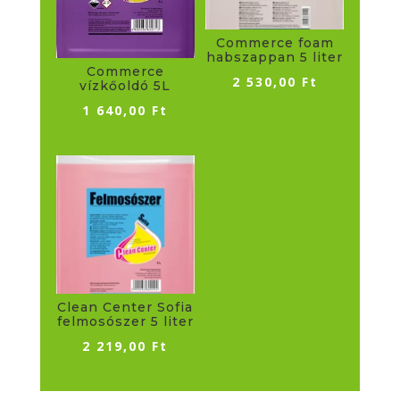
Commerce foam
habszappan 5 liter
Commerce
2 530,00
Ft
vízkőoldó 5L
1 640,00
Ft
Clean Center Sofia
felmosószer 5 liter
2 219,00
Ft