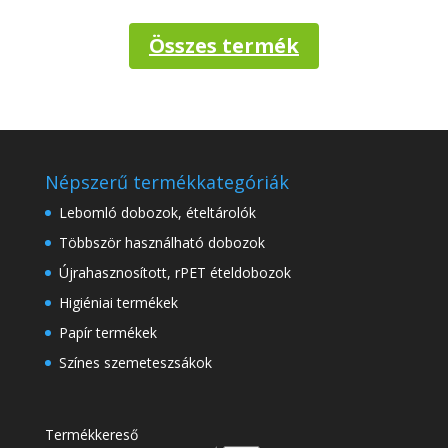
Összes termék
Népszerű termékkategóriák
Lebomló dobozok, ételtárolók
Többször használható dobozok
Újrahasznosított, rPET ételdobozok
Higiéniai termékek
Papír termékek
Színes szemeteszsákok
Termékkereső