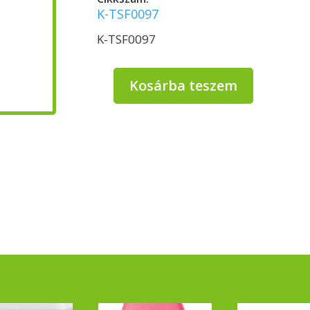
K-TSF0097
K-TSF0097
Kosárba teszem
Domaclean
Vízkőoldó
750ml
mennyiség