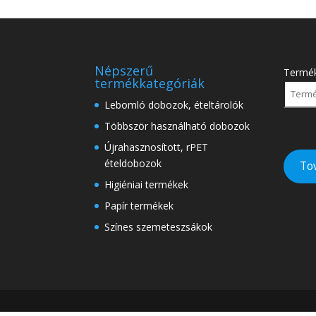
Népszerű
Termé
termékkategóriák
Lebomló dobozok, ételtárolók
Többször használható dobozok
Újrahasznosított, rPET
ételdobozok
To
Higiéniai termékek
Papír termékek
Színes szemeteszsákok