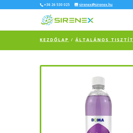
+36 26 530 025
sirenex@sirenex.hu
KEZDŐLAP
/
ÁLTALÁNOS TISZTÍ