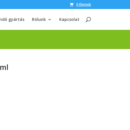
0 Elemek
ndő gyártás
Rólunk
Kapcsolat
0ml