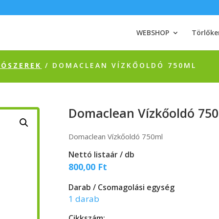
WEBSHOP
Törlőke
TÓSZEREK
/ DOMACLEAN VÍZKŐOLDÓ 750ML
Domaclean Vízkőoldó 75
Domaclean Vízkőoldó 750ml
Nettó listaár / db
800,00
Ft
Darab / Csomagolási egység
1 darab
Cikkszám: