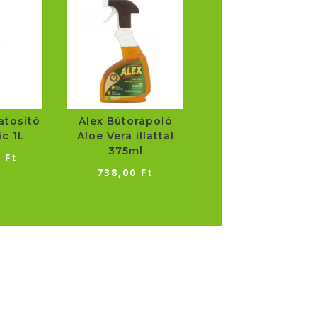
atosító
Alex Bútorápoló
ic 1L
Aloe Vera illattal
375ml
0
Ft
738,00
Ft