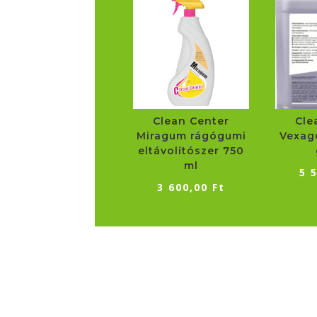
Clean Center
Cle
Miragum rágógumi
Vexag
eltávolítószer 750
ml
5 
3 600,00
Ft