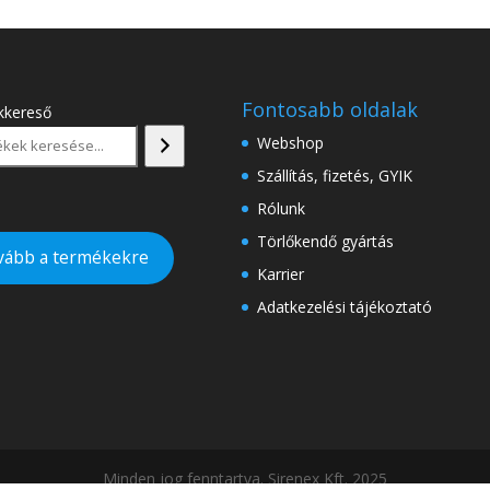
Fontosabb oldalak
kkereső
Webshop
Szállítás, fizetés, GYIK
Rólunk
Törlőkendő gyártás
vább a termékekre
Karrier
Adatkezelési tájékoztató
Minden jog fenntartva. Sirenex Kft. 2025