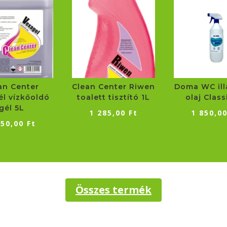
an Center
Clean Center Riwen
Doma WC ill
él vízkőoldó
toalett tisztító 1L
olaj Class
gél 5L
1 285,00
Ft
1 850,0
550,00
Ft
Összes termék