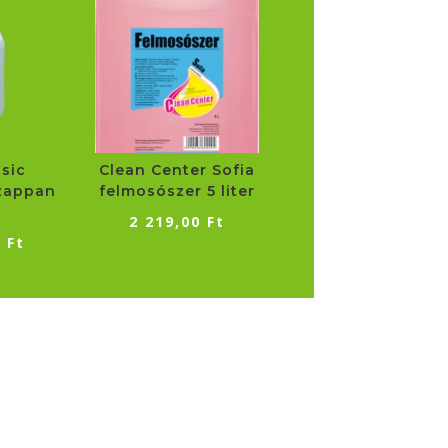
sic
Clean Center Sofia
zappan
felmosószer 5 liter
2 219,00
Ft
0
Ft