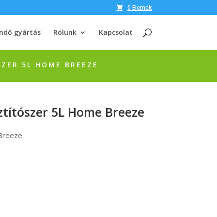
0 Elemek
ndő gyártás
Rólunk
Kapcsolat
ZER 5L HOME BREEZE
ztítószer 5L Home Breeze
 Breeze