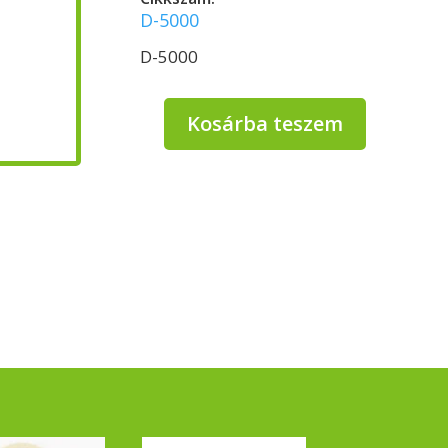
D-5000
D-5000
Kosárba teszem
Doma
Clean
általános
tisztítószer
5L
Home
Breeze
mennyiség