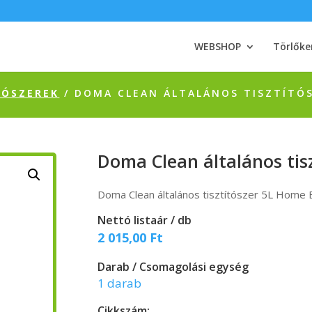
WEBSHOP
Törlőke
TÓSZEREK
/ DOMA CLEAN ÁLTALÁNOS TISZTÍTÓS
Doma Clean általános tis
Doma Clean általános tisztítószer 5L Home
Nettó listaár / db
2 015,00
Ft
Darab / Csomagolási egység
1 darab
Cikkszám: