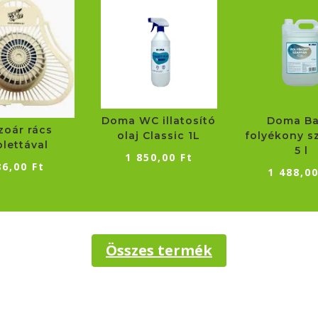
Doma WC illatosító
Doma Ba
zoár rács
olaj Classic 1L
folyékony s
blettával
5 l
1 850,00
Ft
86,00
Ft
1 488,0
Összes termék