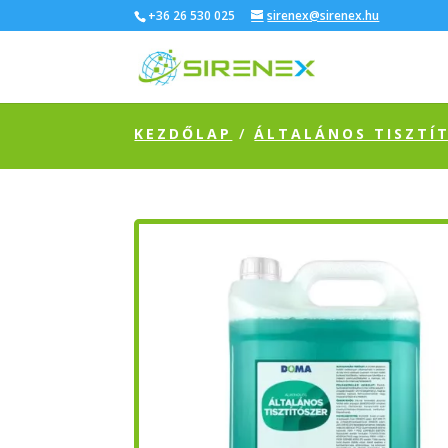
+36 26 530 025
sirenex@sirenex.hu
KEZDŐLAP
/
ÁLTALÁNOS TISZTÍ