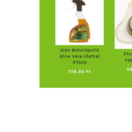
Alex Bútorápoló
Pis
Aloe Vera illattal
ta
375ml
5
738,00
Ft