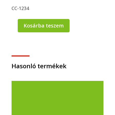
CC-1234
Kosárba teszem
Clean
Center
Maxitop
gépi
mosogatószer
5
liter
Hasonló termékek
(6kg)
mennyiség