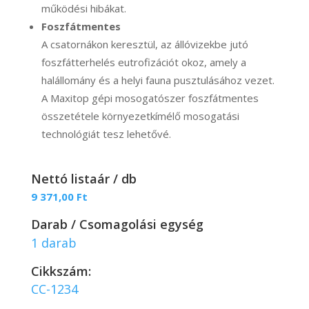
működési hibákat.
Foszfátmentes
A csatornákon keresztül, az állóvizekbe jutó
foszfátterhelés eutrofizációt okoz, amely a
halállomány és a helyi fauna pusztulásához vezet.
A Maxitop gépi mosogatószer foszfátmentes
összetétele környezetkímélő mosogatási
technológiát tesz lehetővé.
Nettó listaár / db
9 371,00
Ft
Darab / Csomagolási egység
1 darab
Cikkszám:
CC-1234