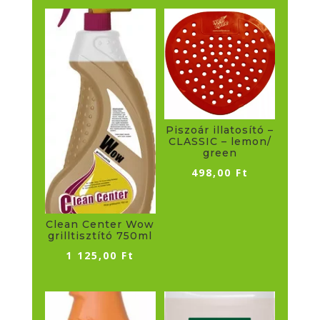
Piszoár illatosító –
CLASSIC – lemon/
green
498,00
Ft
Clean Center Wow
grilltisztító 750ml
1 125,00
Ft