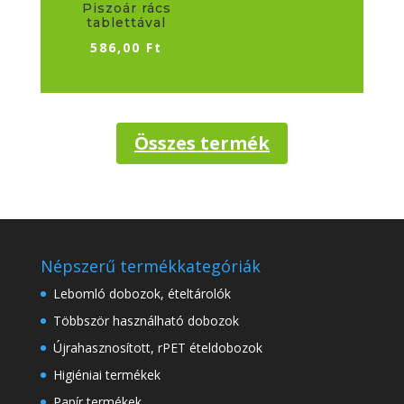
Piszoár rács
tablettával
586,00
Ft
Összes termék
Népszerű termékkategóriák
Lebomló dobozok, ételtárolók
Többször használható dobozok
Újrahasznosított, rPET ételdobozok
Higiéniai termékek
Papír termékek