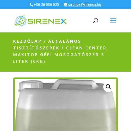
+36 26 530 025
sirenex@sirenex.hu
KEZDŐLAP
/
ÁLTALÁNOS
TISZTÍTÓSZEREK
/ CLEAN CENTER
MAXITOP GÉPI MOSOGATÓSZER 5
LITER (6KG)