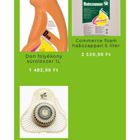
Commerce foam
habszappan 5 liter
2 530,00
Ft
Don folyékony
súrolószer 1L
1 482,00
Ft