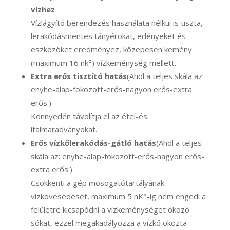
vízhez
Vízlágyító berendezés használata nélkül is tiszta,
lerakódásmentes tányérokat, edényeket és
eszközöket eredményez, közepesen kemény
(maximum 16 nk°) vízkeménység mellett.
Extra erős tisztító hatás
(Ahol a teljes skála az:
enyhe-alap-fokozott-erős-nagyon erős-extra
erős.)
Könnyedén távolítja el az étel-és
italmaradványokat.
Erős vízkőlerakódás-gátló hatás
(Ahol a teljes
skála az: enyhe-alap-fokozott-erős-nagyon erős-
extra erős.)
Csökkenti a gép mosogatótartályának
vízkövesedését, maximum 5 nK°-ig nem engedi a
felületre kicsapódni a vízkeménységet okozó
sókat, ezzel megakadályozza a vízkő okozta