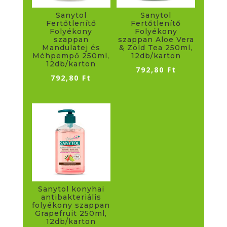
Sanytol
Sanytol
Fertőtlenítő
Fertőtlenítő
Folyékony
Folyékony
szappan
szappan Aloe Vera
Mandulatej és
& Zöld Tea 250ml,
Méhpempő 250ml,
12db/karton
12db/karton
792,80
Ft
792,80
Ft
Sanytol konyhai
antibakteriális
folyékony szappan
Grapefruit 250ml,
12db/karton