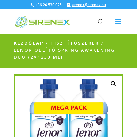
+36 26 530 025
sirenex@sirenex.hu
KEZDŐLAP
/
TISZTÍTÓSZEREK
/
LENOR ÖBLÍTŐ SPRING AWAKENING
DUO (2×1230 ML)