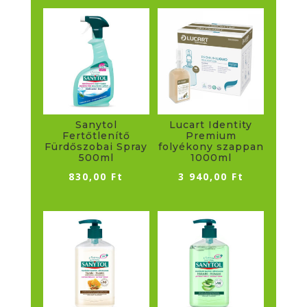
Sanytol
Lucart Identity
Fertőtlenítő
Premium
Fürdőszobai Spray
folyékony szappan
500ml
1000ml
830,00
Ft
3 940,00
Ft