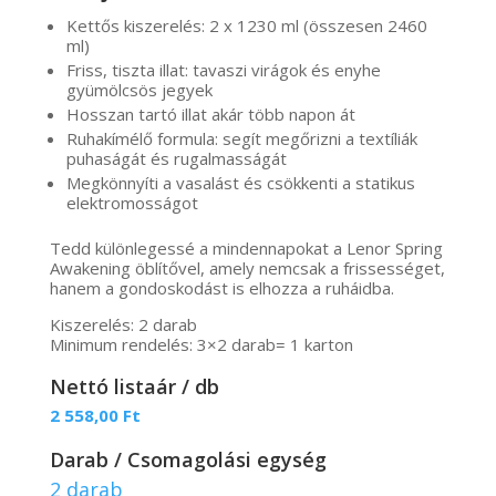
Kettős kiszerelés: 2 x 1230 ml (összesen 2460
ml)
Friss, tiszta illat: tavaszi virágok és enyhe
gyümölcsös jegyek
Hosszan tartó illat akár több napon át
Ruhakímélő formula: segít megőrizni a textíliák
puhaságát és rugalmasságát
Megkönnyíti a vasalást és csökkenti a statikus
elektromosságot
Tedd különlegessé a mindennapokat a Lenor Spring
Awakening öblítővel, amely nemcsak a frissességet,
hanem a gondoskodást is elhozza a ruháidba.
Kiszerelés: 2 darab
Minimum rendelés: 3×2 darab= 1 karton
Nettó listaár / db
2 558,00
Ft
Darab / Csomagolási egység
2 darab