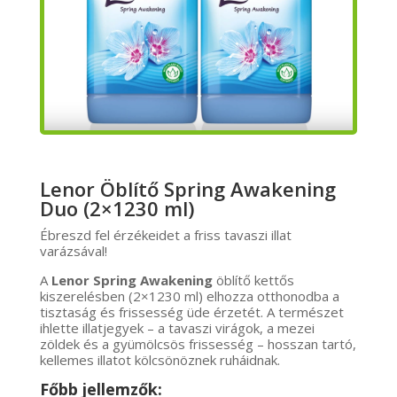
Lenor Öblítő Spring Awakening
Duo (2×1230 ml)
Ébreszd fel érzékeidet a friss tavaszi illat
varázsával!
A
Lenor Spring Awakening
öblítő kettős
kiszerelésben (2×1230 ml) elhozza otthonodba a
tisztaság és frissesség üde érzetét. A természet
ihlette illatjegyek – a tavaszi virágok, a mezei
zöldek és a gyümölcsös frissesség – hosszan tartó,
kellemes illatot kölcsönöznek ruháidnak.
Főbb jellemzők: