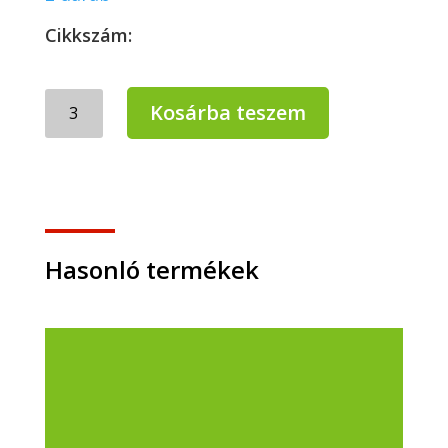
Cikkszám:
Lenor
Kosárba teszem
Öblítő
Spring
Awakening
Duo
(2x1230
ml)
mennyiség
Hasonló termékek