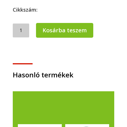
Cikkszám:
Trico
Kosárba teszem
80
szennyfogó
lábtörlő,
szürke
78x58cm
mennyiség
Hasonló termékek