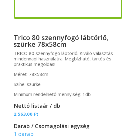
Trico 80 szennyfogó lábtörlő,
szürke 78x58cm
TRICO 80 szennyfogó lábtörlő. Kiváló választás
mindennapi használatra. Megbízható, tartós és
praktikus megoldás!
Méret: 78x58cm
Színe: szürke
Minimum rendelhető mennyiség: 1db
Nettó listaár / db
2 563,00
Ft
Darab / Csomagolási egység
1 darab