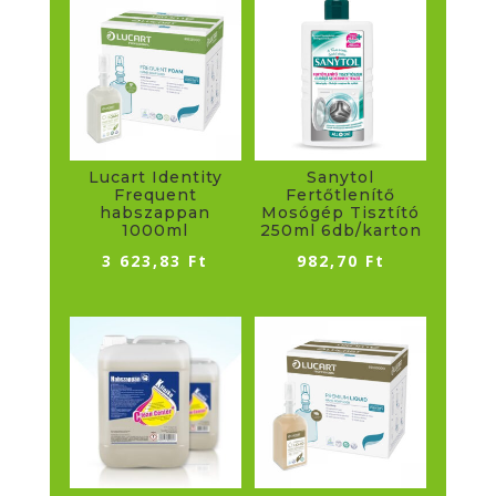
Lucart Identity
Sanytol
Frequent
Fertőtlenítő
habszappan
Mosógép Tisztító
1000ml
250ml 6db/karton
3 623,83
Ft
982,70
Ft