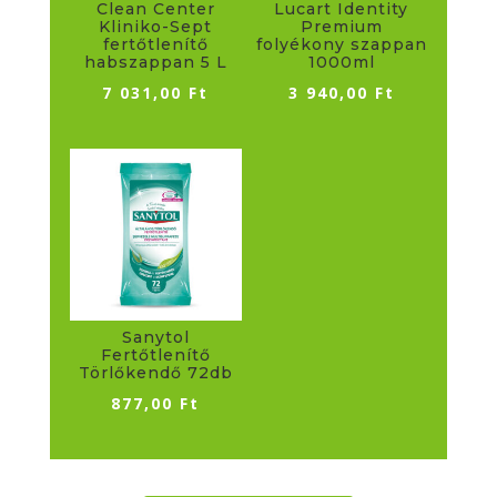
Clean Center
Lucart Identity
Kliniko-Sept
Premium
fertőtlenítő
folyékony szappan
habszappan 5 L
1000ml
7 031,00
Ft
3 940,00
Ft
Sanytol
Fertőtlenítő
Törlőkendő 72db
877,00
Ft