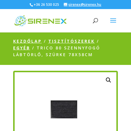
+36 26 530 025
sirenex@sirenex.hu
KEZDŐLAP
/
TISZTÍTÓSZEREK
/
EGYÉB
/ TRICO 80 SZENNYFOGÓ
LÁBTÖRLŐ, SZÜRKE 78X58CM