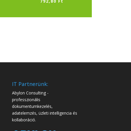
792,80
Ft
IT Partnerünk:
Abylon Consulting -
professzionális
dokumentumkezelés,
adatelemzés, üzleti intelligencia és
kollaboráció.