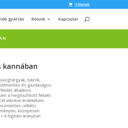
0 Elemek
ndő gyártás
Rólunk
Kapcsolat
BAN
res kannában
 üvegtárgyak, tükrök,
 foltmentes és gazdaságos
felület általános
en a megtisztított felület
 cél elérése érdekében
öszmentes cellulóz
 töményen, közepesen
1:4 hígítási arányban