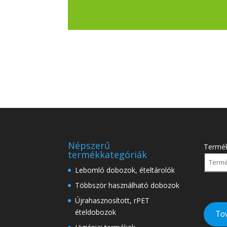
Népszerű
Termé
termékkategóriák
Lebomló dobozok, ételtárolók
Többször használható dobozok
Újrahasznosított, rPET
ételdobozok
To