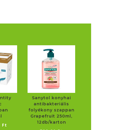
ntity
Sanytol konyhai
c
antibakteriális
pan
folyékony szappan
l
Grapefruit 250ml,
12db/karton
3
Ft