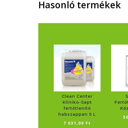
Hasonló termékek
Clean Center
Kliniko-Sept
Fertő
fertőtlenítő
Ké
habszappan 5 L
5
7 031,00
Ft