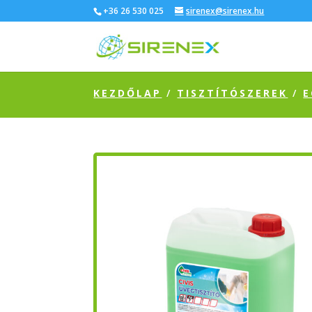
+36 26 530 025
sirenex@sirenex.hu
KEZDŐLAP
/
TISZTÍTÓSZEREK
/
E