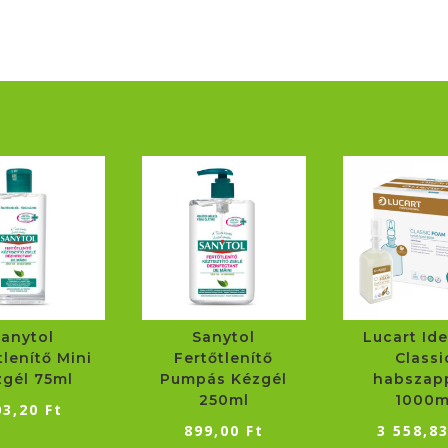
Sanytol
Sanytol
Lucart Ide
tlenítő Mini
Fertőtlenítő
Classi
zgél 75ml
Pumpás Kézgél
habszap
250ml
1000m
03,20
Ft
899,00
Ft
3 558,8