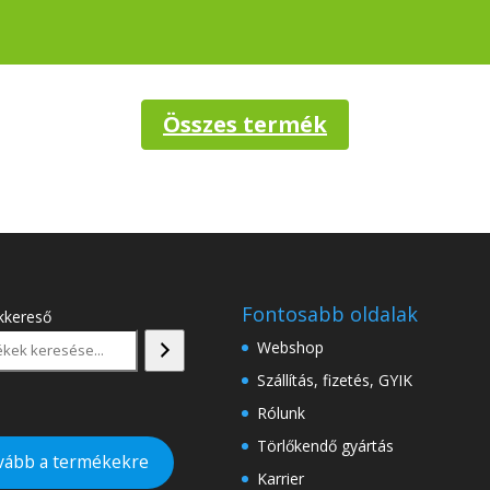
Összes termék
Fontosabb oldalak
kkereső
Webshop
Szállítás, fizetés, GYIK
Rólunk
Törlőkendő gyártás
vább a termékekre
Karrier