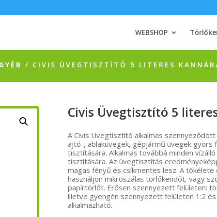
WEBSHOP
Törlőke
GYÉB
/ CIVIS ÜVEGTISZTÍTÓ 5 LITERES KANNÁ
Civis Üvegtisztító 5 lite
A Civis Üvegtisztító alkalmas szennyeződött
ajtó-, ablaküvegek, gépjármű üvegek gyors
tisztítására. Alkalmas továbbá minden vízálló 
tisztítására. Az üvegtisztítás eredményeképp
magas fényű és csíkmentes lesz. A tökélete
használjon mikroszálas törlőkendőt, vagy sz
papírtörlőt. Erősen szennyezett felületen:
illetve gyengén szennyezett felületen 1:2 és 
alkalmazható.