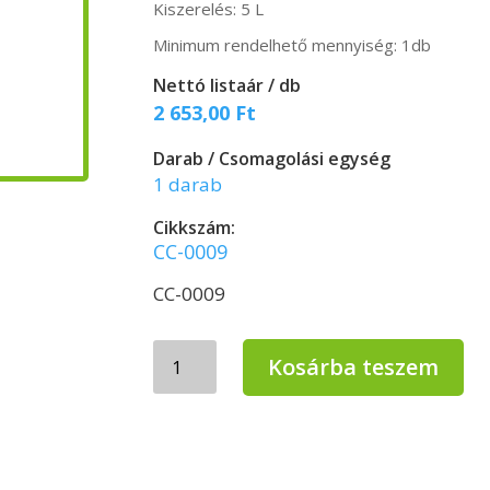
Kiszerelés: 5 L
Minimum rendelhető mennyiség: 1db
Nettó listaár / db
2 653,00
Ft
Darab / Csomagolási egység
1 darab
Cikkszám:
CC-0009
CC-0009
Civis
Kosárba teszem
Üvegtisztító
5
literes
kannában
mennyiség