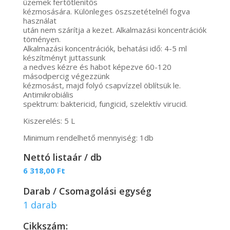
üzemek fertőtlenítős
kézmosására. Különleges öszszetételnél fogva
használat
után nem szárítja a kezet. Alkalmazási koncentrációk
töményen.
Alkalmazási koncentrációk, behatási idő: 4-5 ml
készítményt juttassunk
a nedves kézre és habot képezve 60-120
másodpercig végezzünk
kézmosást, majd folyó csapvízzel öblítsük le.
Antimikrobiális
spektrum: baktericid, fungicid, szelektív virucid.
Kiszerelés: 5 L
Minimum rendelhető mennyiség: 1db
Nettó listaár / db
6 318,00
Ft
Darab / Csomagolási egység
1 darab
Cikkszám: