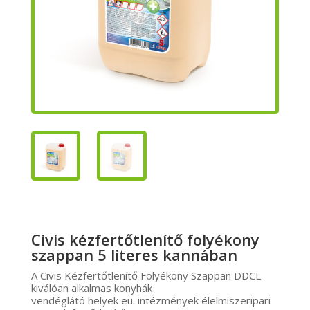
Civis kézfertőtlenítő folyékony
szappan 5 literes kannában
A Civis Kézfertőtlenítő Folyékony Szappan DDCL
kiválóan alkalmas konyhák
vendéglátó helyek eü. intézmények élelmiszeripari