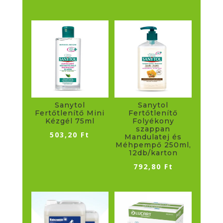
Sanytol
Sanytol
Fertőtlenítő Mini
Fertőtlenítő
Kézgél 75ml
Folyékony
szappan
503,20
Ft
Mandulatej és
Méhpempő 250ml,
12db/karton
792,80
Ft