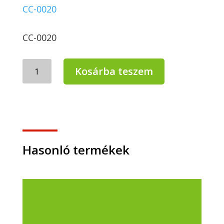
CC-0020
CC-0020
Civis
Kosárba teszem
kézfertőtlenítő
folyékony
szappan
5
literes
kannában
mennyiség
Hasonló termékek