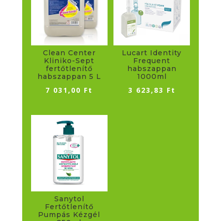
Clean Center
Lucart Identity
Kliniko-Sept
Frequent
fertőtlenítő
habszappan
habszappan 5 L
1000ml
7 031,00
Ft
3 623,83
Ft
Sanytol
Fertőtlenítő
Pumpás Kézgél