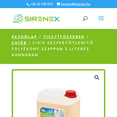
+36 26 530 025
sirenex@sirenex.hu
KEZDŐLAP
/
TISZTÍTÓSZEREK
/
EGYÉB
/ CIVIS KÉZFERTŐTLENÍTŐ
FOLYÉKONY SZAPPAN 5 LITERES
KANNÁBAN