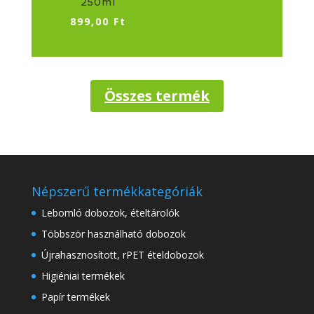
250ml
899,00
Ft
Összes termék
Népszerű termékkategóriák
Lebomló dobozok, ételtárolók
Többször használható dobozok
Újrahasznosított, rPET ételdobozok
Higiéniai termékek
Papír termékek