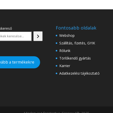
Fontosabb oldalak
kkereső
Webshop
Szállítás, fizetés, GYIK
Rólunk
Törlőkendő gyártás
vább a termékekre
Karrier
Adatkezelési tájékoztató