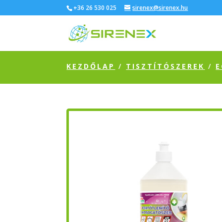
+36 26 530 025
sirenex@sirenex.hu
KEZDŐLAP
/
TISZTÍTÓSZEREK
/
E