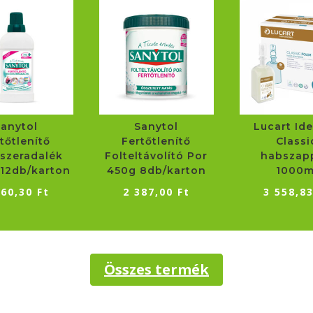
Sanytol
Sanytol
Lucart Ide
tőtlenítő
Fertőtlenítő
Classi
szeradalék
Folteltávolító Por
habszap
12db/karton
450g 8db/karton
1000m
260,30
Ft
2 387,00
Ft
3 558,8
Összes termék