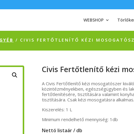
WEBSHOP
Törlőke
GYÉB
/ CIVIS FERTŐTLENÍTŐ KÉZI MOSOGATÓSZ
Civis Fertőtlenítő kézi m
A Civis Fertőtlenítő kézi mosogatószer kivál
közintézményekben, egészségügyben és lakos
fertőtlenítésére, tisztítására valamint konyh
tisztítására. Csak kézi mosogatásra alkalmas
Kiszerelés: 1 L
Minimum rendelhető mennyiség: 1db
Nettó listaár / db