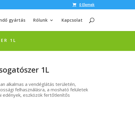
0 Elemek
ndő gyártás
Rólunk
Kapcsolat
ER 1L
osogatószer 1L
óan alkalmas a vendéglátás területén,
sági felhasználásra, a mosható felületek
ai edények, eszközök fertőtlenítős
.