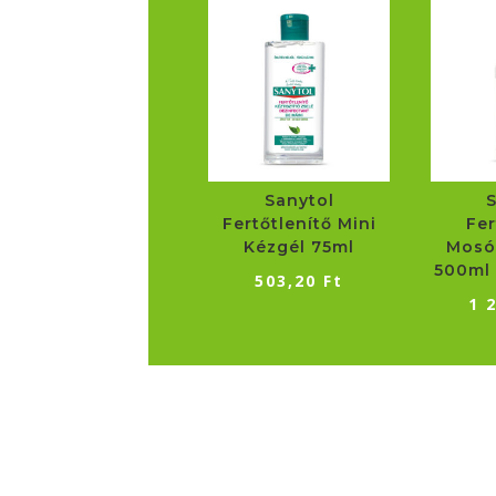
Sanytol
Fertőtlenítő Mini
Fer
Kézgél 75ml
Mosó
500ml 
503,20
Ft
1 