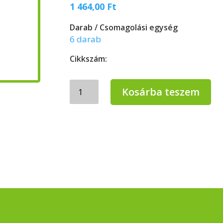
1 464,00
Ft
Darab / Csomagolási egység
6 darab
Cikkszám:
Civis
Kosárba teszem
Fertőtlenítő
kézi
mosogatószer
1L
mennyiség