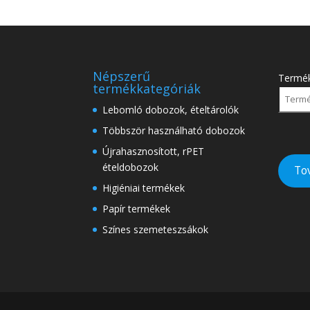
Népszerű
Termé
termékkategóriák
Lebomló dobozok, ételtárolók
Többször használható dobozok
Újrahasznosított, rPET
ételdobozok
To
Higiéniai termékek
Papír termékek
Színes szemeteszsákok