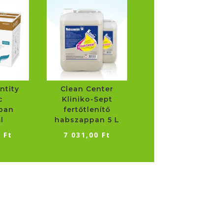
ntity
Clean Center
c
Kliniko-Sept
pan
fertőtlenítő
l
habszappan 5 L
3
Ft
7 031,00
Ft