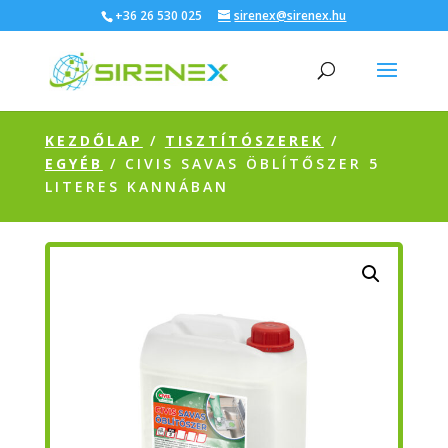
+36 26 530 025
sirenex@sirenex.hu
KEZDŐLAP
/
TISZTÍTÓSZEREK
/
EGYÉB
/ CIVIS SAVAS ÖBLÍTŐSZER 5
LITERES KANNÁBAN