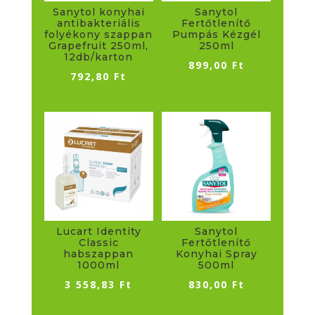
Sanytol konyhai
Sanytol
antibakteriális
Fertőtlenítő
folyékony szappan
Pumpás Kézgél
Grapefruit 250ml,
250ml
12db/karton
899,00
Ft
792,80
Ft
Lucart Identity
Sanytol
Classic
Fertőtlenítő
habszappan
Konyhai Spray
1000ml
500ml
3 558,83
Ft
830,00
Ft