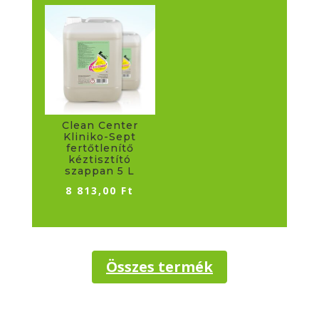
Clean Center
Kliniko-Sept
fertőtlenítő
kéztisztító
szappan 5 L
8 813,00
Ft
Összes termék