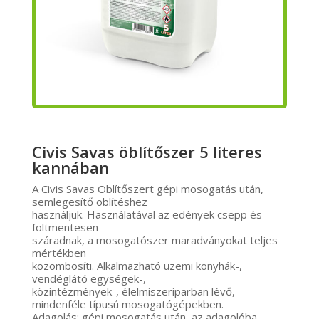
Civis Savas öblítőszer 5 literes
kannában
A Civis Savas Öblítőszert gépi mosogatás után,
semlegesítő öblítéshez
használjuk. Használatával az edények csepp és
foltmentesen
száradnak, a mosogatószer maradványokat teljes
mértékben
közömbösíti. Alkalmazható üzemi konyhák-,
vendéglátó egységek-,
közintézmények-, élelmiszeriparban lévő,
mindenféle típusú mosogatógépekben.
Adagolás: gépi mosogatás után, az adagolóba