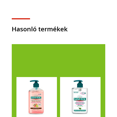
5
literes
kannában
mennyiség
Hasonló termékek