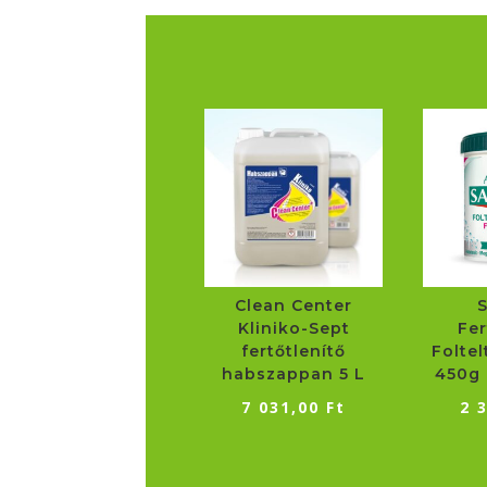
Clean Center
Kliniko-Sept
Fer
fertőtlenítő
Foltel
habszappan 5 L
450g 
7 031,00
Ft
2 