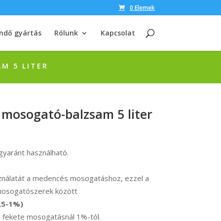
0 Elemek
ndő gyártás
Rólunk
Kapcsolat
M 5 LITER
i mosogató-balzsam 5 liter
yaránt használható.
sználatát a medencés mosogatáshoz, ezzel a
 mosogatószerek között
0,5-1%)
 fekete mosogatásnál 1%-tól.