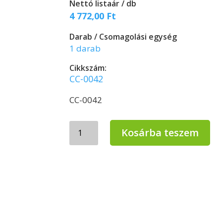
Nettó listaár / db
4 772,00
Ft
Darab / Csomagolási egység
1 darab
Cikkszám:
CC-0042
CC-0042
Clean
Kosárba teszem
Center
Sidonia
kézi
mosogató-
balzsam
5
liter
mennyiség