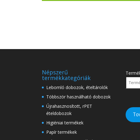
Népszerű
Termé
termékkategóriák
Lebomló dobozok, ételtárolók
Többször használható dobozok
Újrahasznosított, rPET
ételdobozok
To
Higiéniai termékek
Papír termékek