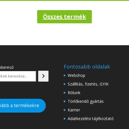
Összes termék
Fontosabb oldalak
kkereső
Webshop
Szállítás, fizetés, GYIK
Rólunk
Törlőkendő gyártás
vább a termékekre
Karrier
Adatkezelési tájékoztató