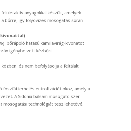
felületaktív anyagokkal készült, amelyek
a bőrre, így folyóvizes mosogatás során
kivonattal)
, bőrápoló hatású kamillavirág-kivonatot
orán igénybe vett kézbőrt.
közben, és nem befolyásolja a feltálalt
tó foszfátterhelés eutrofizációt okoz, amely a
z vezet. A Sidonia balsam mosogató szer
 mosogatási technológiát tesz lehetővé.