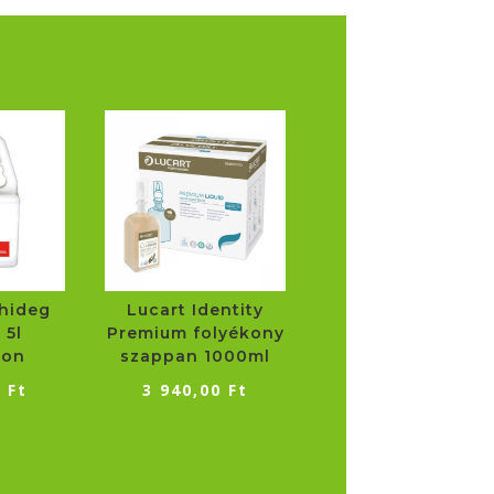
hideg
Lucart Identity
 5l
Premium folyékony
ton
szappan 1000ml
0
Ft
3 940,00
Ft