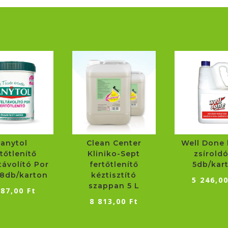
Sanytol
Clean Center
Well Done 
tőtlenítő
Kliniko-Sept
zsíroldó
távolító Por
fertőtlenítő
5db/kar
8db/karton
kéztisztító
5 246,0
szappan 5 L
387,00
Ft
8 813,00
Ft