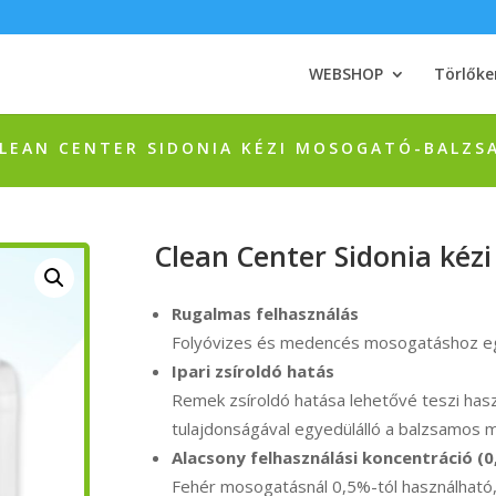
WEBSHOP
Törlőke
LEAN CENTER SIDONIA KÉZI MOSOGATÓ-BALZSA
Clean Center Sidonia kéz
Rugalmas felhasználás
Folyóvizes és medencés mosogatáshoz eg
Ipari zsíroldó hatás
Remek zsíroldó hatása lehetővé teszi ha
tulajdonságával egyedülálló a balzsamos
Alacsony felhasználási koncentráció (
Fehér mosogatásnál 0,5%-tól használható,