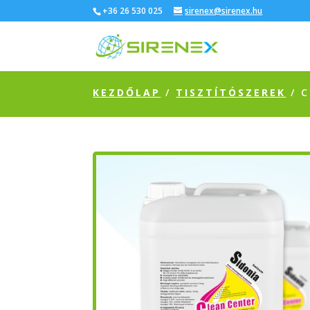
+36 26 530 025
sirenex@sirenex.hu
KEZDŐLAP
/
TISZTÍTÓSZEREK
/ C