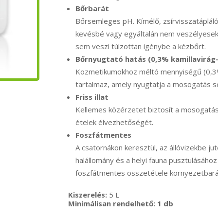
Bőrbarát
Bőrsemleges pH. Kímélő, zsírvisszatápláló 
kevésbé vagy egyáltalán nem veszélyesek 
sem veszi túlzottan igénybe a kézbőrt.
Bőrnyugtató hatás (0,3% kamillavirág-
Kozmetikumokhoz méltó mennyiségű (0,3%)
tartalmaz, amely nyugtatja a mosogatás s
Friss illat
Kellemes közérzetet biztosít a mosogatás 
ételek élvezhetőségét.
Foszfátmentes
A csatornákon keresztül, az állóvizekbe ju
halállomány és a helyi fauna pusztulásáho
foszfátmentes összetétele környezetbarát
Kiszerelés:
5 L
Minimálisan rendelhető: 1 db