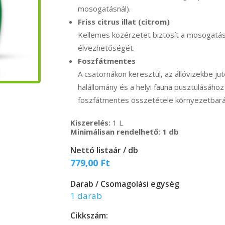
mosogatásnál).
Friss citrus illat (citrom)
Kellemes közérzetet biztosít a mosogatás 
élvezhetőségét.
Foszfátmentes
A csatornákon keresztül, az állóvizekbe ju
halállomány és a helyi fauna pusztulásáho
foszfátmentes összetétele környezetbarát
Kiszerelés:
1 L
Minimálisan rendelhető: 1 db
Nettó listaár / db
779,00
Ft
Darab / Csomagolási egység
1 darab
Cikkszám: