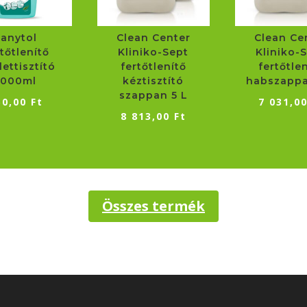
Sanytol
Clean Center
Clean Ce
tőtlenítő
Kliniko-Sept
Kliniko-
lettisztító
fertőtlenítő
fertőtle
1000ml
kéztisztító
habszappa
szappan 5 L
50,00
Ft
7 031,0
8 813,00
Ft
Összes termék