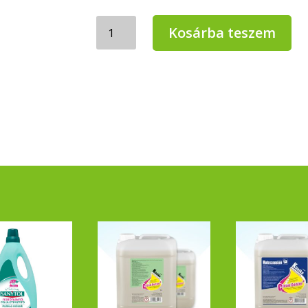
Clean
Kosárba teszem
Center
Sidonia
erős
kézi
mosogatószer
1
liter
mennyiség