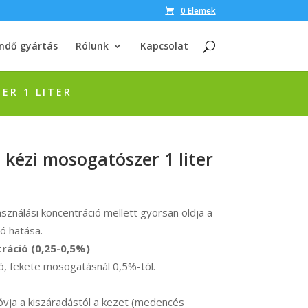
0 Elemek
ndő gyártás
Rólunk
Kapcsolat
ER 1 LITER
 kézi mosogatószer 1 liter
nálási koncentráció mellett gyorsan oldja a
ó hatása.
ráció (0,25-0,5%)
, fekete mosogatásnál 0,5%-tól.
vja a kiszáradástól a kezet (medencés