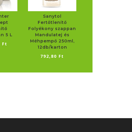
nter
Sanytol
Sept
Fertőtlenítő
nítő
Folyékony szappan
n 5 L
Mandulatej és
Méhpempő 250ml,
0
Ft
12db/karton
792,80
Ft