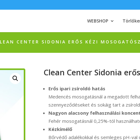
WEBSHOP
Törlőke
LEAN CENTER SIDONIA ERŐS KÉZI MOSOGATÓSZ
Clean Center Sidonia erős
Erős ipari zsíroldó hatás
Medencés mosogatásnál a megadott felhasz
szennyeződéseket és sokáig tart a zsírold
Nagyon alacsony felhasználási koncent
Fehér mosogatásnál 0,25%-tól használható
Kézkímélő
Bőrvédő adalékokkal és semleges pH-val ó