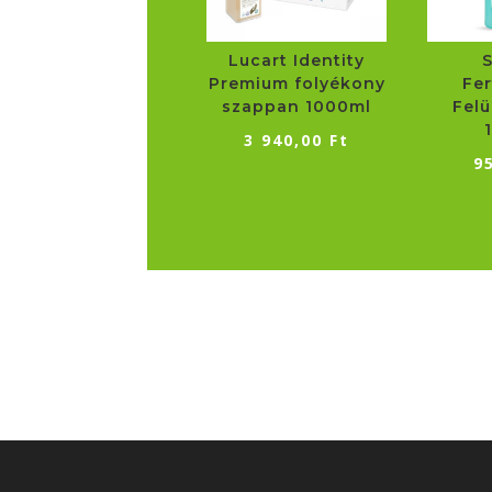
Lucart Identity
Premium folyékony
Fer
szappan 1000ml
Felü
3 940,00
Ft
9