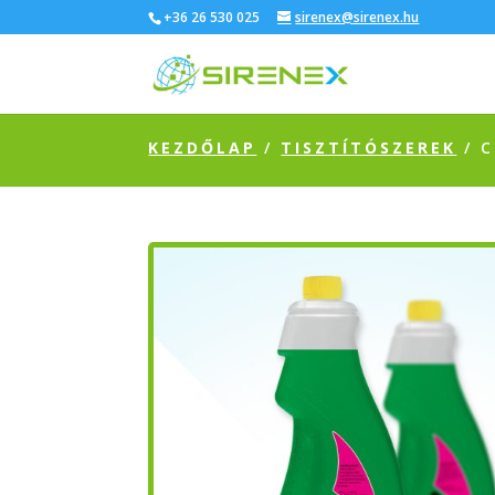
+36 26 530 025
sirenex@sirenex.hu
KEZDŐLAP
/
TISZTÍTÓSZEREK
/ C