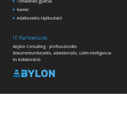
Törlőkendő gyártás
Karrier
Adatkezelési tájékoztató
IT Partnerünk:
Abylon Consulting - professzionális
dokumentumkezelés, adatelemzés, üzleti intelligencia
és kollaboráció.
Minden jog fenntartva. Sirenex Kft. 2025