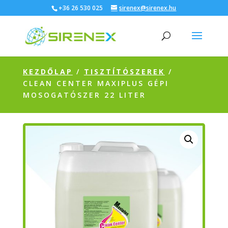
+36 26 530 025
sirenex@sirenex.hu
KEZDŐLAP
/
TISZTÍTÓSZEREK
/
CLEAN CENTER MAXIPLUS GÉPI
MOSOGATÓSZER 22 LITER