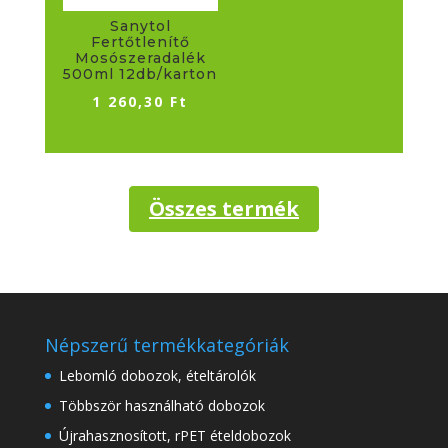
Sanytol
Fertőtlenítő
Mosószeradalék
500ml 12db/karton
1 260,30
Ft
Összes termék
Népszerű termékkategóriák
Lebomló dobozok, ételtárolók
Többször használható dobozok
Újrahasznosított, rPET ételdobozok