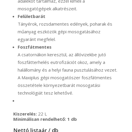
adalékot tartalmaz, ezzel kíméli a
mosogatógépek alkatrészeit.
Felületbarát
Tányérok, rozsdamentes edények, poharak és
műanyag eszközök gépi mosogatásához
egyaránt megfelel.
Foszfátmentes
A csatornákon keresztül, az állóvizekbe jutó
foszfátterhelés eutrofizációt okoz, amely a
halállomány és a helyi fauna pusztulásához vezet.
A Maxiplus gépi mosogatószer foszfátmentes
összetétele környezetbarát mosogatási
technológiát tesz lehetővé.
Kiszerelés:
22 L
Minimálisan rendelhető: 1 db
Nettó listaár / db