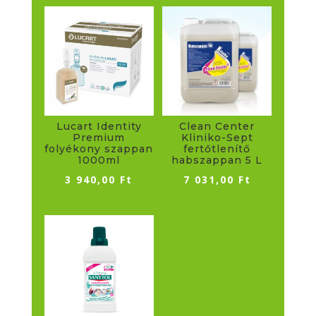
Lucart Identity
Clean Center
Premium
Kliniko-Sept
folyékony szappan
fertőtlenítő
1000ml
habszappan 5 L
3 940,00
Ft
7 031,00
Ft