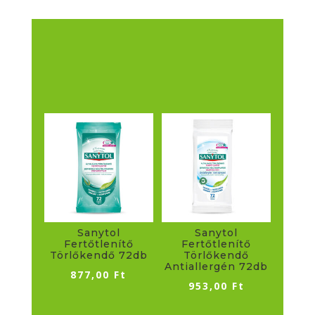
Sanytol
Sanytol
Fertőtlenítő
Fertőtlenítő
Törlőkendő 72db
Törlőkendő
Antiallergén 72db
877,00
Ft
953,00
Ft