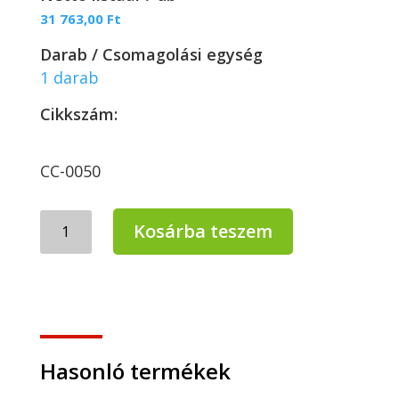
31 763,00
Ft
Darab / Csomagolási egység
1 darab
Cikkszám:
CC-0050
Clean
Kosárba teszem
Center
Maxiplus
gépi
mosogatószer
22
liter
mennyiség
Hasonló termékek