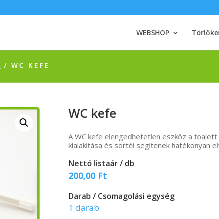
WEBSHOP
Törlőke
K
/ WC KEFE
WC kefe
A WC kefe elengedhetetlen eszköz a toalett
kialakítása és sörtéi segítenek hatékonyan e
Nettó listaár / db
200,00
Ft
Darab / Csomagolási egység
1 darab