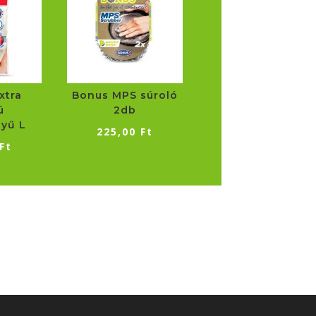
xtra
Bonus MPS súroló
ú
2db
yű L
225,00
Ft
Ft