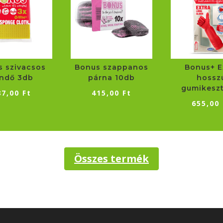
 szivacsos
Bonus szappanos
Bonus+ E
ndő 3db
párna 10db
hossz
gumikeszt
87,00
Ft
415,00
Ft
655,00
Összes termék