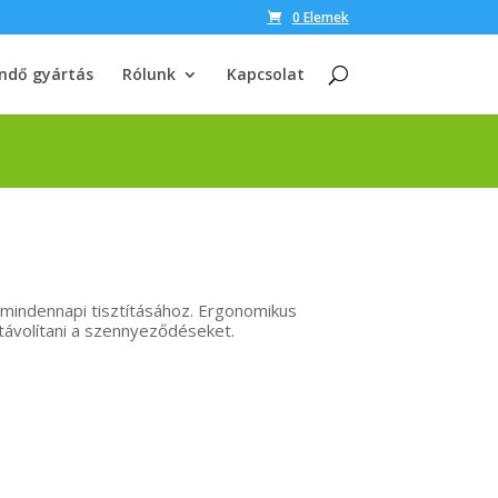
0 Elemek
ndő gyártás
Rólunk
Kapcsolat
 mindennapi tisztításához. Ergonomikus
ltávolítani a szennyeződéseket.