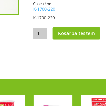
Cikkszám:
K-1700-220
K-1700-220
WC
Kosárba teszem
kefe
mennyiség