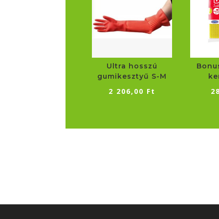
Ultra hosszú
Bonus
gumikesztyű S-M
ke
2 206,00
Ft
2