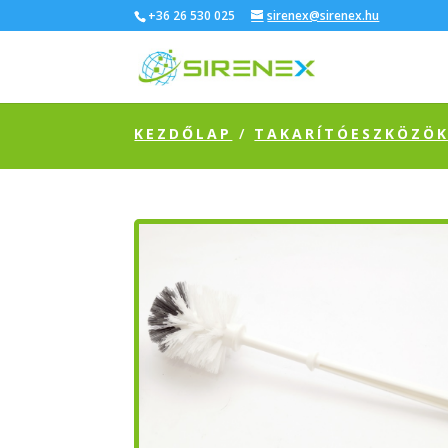
+36 26 530 025
sirenex@sirenex.hu
KEZDŐLAP
/
TAKARÍTÓESZKÖZÖ