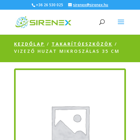
+36 26 530 025
sirenex@sirenex.hu
KEZDŐLAP
/
TAKARÍTÓESZKÖZÖK
/
VIZEZŐ HUZAT MIKROSZÁLAS 35 CM