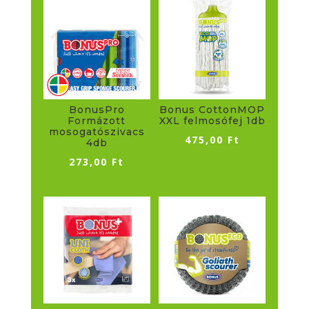
BonusPro
Bonus CottonMOP
Formázott
XXL felmosófej 1db
mosogatószivacs
475,00
Ft
4db
273,00
Ft