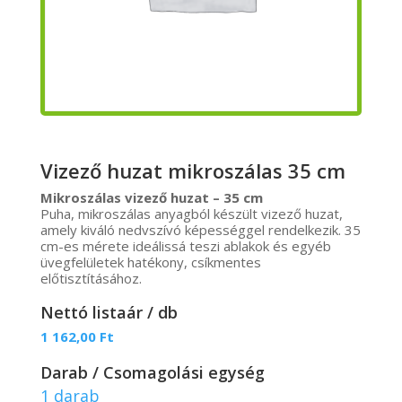
Vizező huzat mikroszálas 35 cm
Mikroszálas vizező huzat – 35 cm
Puha, mikroszálas anyagból készült vizező huzat,
amely kiváló nedvszívó képességgel rendelkezik. 35
cm-es mérete ideálissá teszi ablakok és egyéb
üvegfelületek hatékony, csíkmentes
előtisztításához.
Nettó listaár / db
1 162,00
Ft
Darab / Csomagolási egység
1 darab