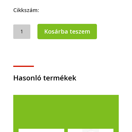
Cikkszám:
Vizező
Kosárba teszem
huzat
mikroszálas
35
cm
mennyiség
Hasonló termékek