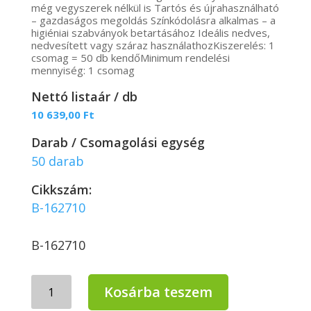
még vegyszerek nélkül is Tartós és újrahasználható
– gazdaságos megoldás Színkódolásra alkalmas – a
higiéniai szabványok betartásához Ideális nedves,
nedvesített vagy száraz használathozKiszerelés: 1
csomag = 50 db kendőMinimum rendelési
mennyiség: 1 csomag
Nettó listaár / db
10 639,00
Ft
Darab / Csomagolási egység
50 darab
Cikkszám:
B-162710
B-162710
Vileda
Kosárba teszem
MicroTuff