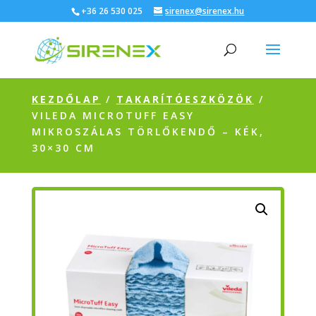
+36 26 530 025
sirenex@sirenex.hu
KEZDŐLAP
/
TAKARÍTÓESZKÖZÖK
/
VILEDA MICROTUFF EASY
MIKROSZÁLAS TÖRLŐKENDŐ – KÉK,
30×30 CM