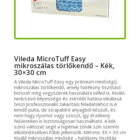
Vileda MicroTuff Easy
mikroszálas törlőkendő – Kék,
30×30 cm
A Vileda MicroTuff Easy egy prémium minőségű,
mikroszálas törlőkendő, amely hatékony tisztítást
biztosít még vegyszerek használata nélkül is. Kiváló
nedvszívó képessége és zsíroldó hatása ideálissá
teszi professzionális takarítási feladatokhoz is.A
kendő puha, de strapabíró anyagból készült, és
nem hagy nyomot vagy szöszt, így érzékeny
felületeken is biztonságosan használható. A kék
színű változat segít a higiéniai zónák szín szerinti
elkülönítésében.Főbb jellemzők: Mérete: 30 × 30 cm
Kiváló mikroszálas minőség – hatékony tisztítás