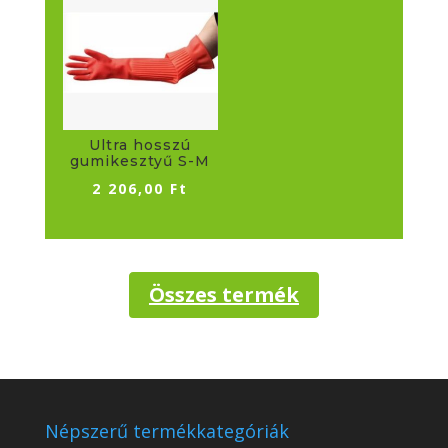
Ultra hosszú
gumikesztyű S-M
2 206,00
Ft
Összes termék
Népszerű termékkategóriák