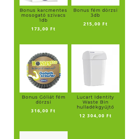
Bonus karcmentes
Bonus fém dörzsi
mosogató szivacs
3db
1db
215,00
Ft
173,00
Ft
Bonus Góliát fém
Lucart Identity
dörzsi
Waste Bin
hulladékgyűjtő
316,00
Ft
12 304,00
Ft