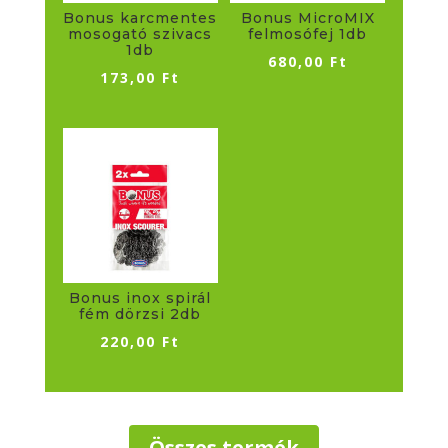
Bonus karcmentes
Bonus MicroMIX
mosogató szivacs
felmosófej 1db
1db
680,00
Ft
173,00
Ft
Bonus inox spirál
fém dörzsi 2db
220,00
Ft
Összes termék