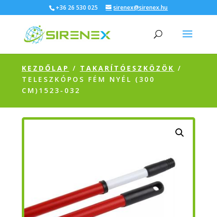
+36 26 530 025
sirenex@sirenex.hu
KEZDŐLAP
/
TAKARÍTÓESZKÖZÖK
/
TELESZKÓPOS FÉM NYÉL (300
CM)1523-032