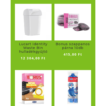
Lucart Identity
Bonus szappanos
Waste Bin
párna 10db
hulladékgyűjtő
415,00
Ft
12 304,00
Ft