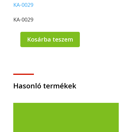
KA-0029
KA-0029
Kosárba teszem
Teleszkópos
fém
nyél
(300
cm)1523-
032
mennyiség
Hasonló termékek