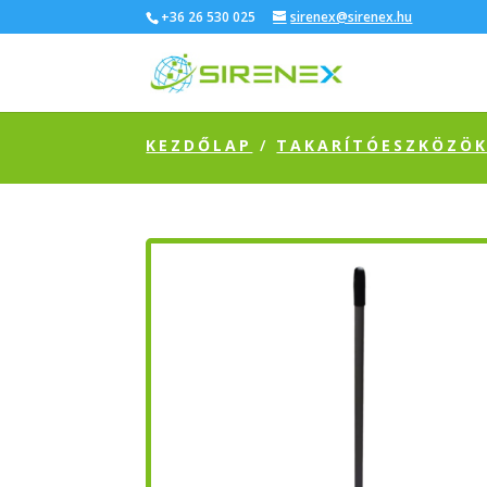
+36 26 530 025
sirenex@sirenex.hu
KEZDŐLAP
/
TAKARÍTÓESZKÖZÖ