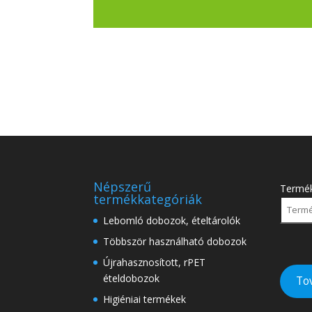
Népszerű
Termé
termékkategóriák
Lebomló dobozok, ételtárolók
Többször használható dobozok
Újrahasznosított, rPET
ételdobozok
To
Higiéniai termékek