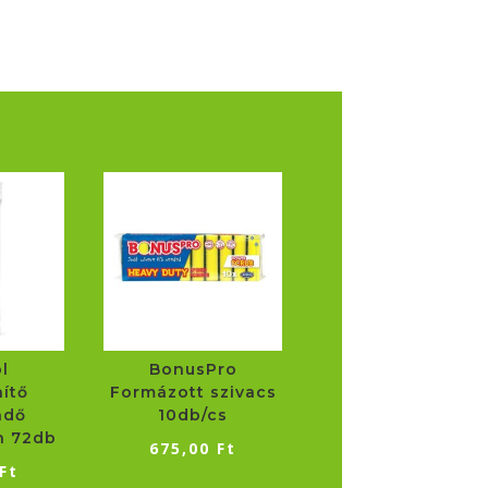
l
BonusPro
nítő
Formázott szivacs
ndő
10db/cs
n 72db
675,00
Ft
Ft