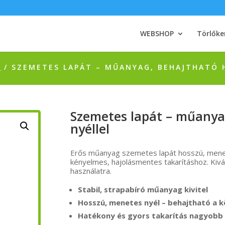
WEBSHOP
Törlőke
K
/ SZEMETES LAPÁT – MŰANYAG, BEHAJTHATÓ 
Szemetes lapát – műanya
nyéllel
Erős műanyag szemetes lapát hosszú, menete
kényelmes, hajolásmentes takarításhoz. Kiváló
használatra.
Stabil, strapabíró műanyag kivitel
Hosszú, menetes nyél – behajtható a 
Hatékony és gyors takarítás nagyobb 