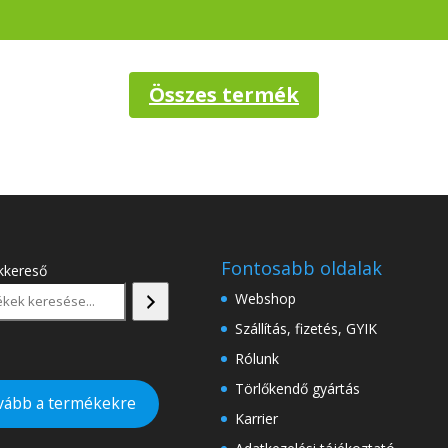
Összes termék
Fontosabb oldalak
kkereső
Webshop
Szállítás, fizetés, GYIK
Rólunk
Törlőkendő gyártás
vább a termékekre
Karrier