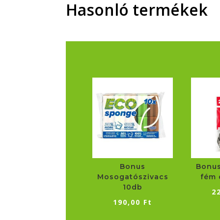
Hasonló termékek
Bonus
Bonus
Mosogatószivacs
fém 
10db
2
190,00
Ft