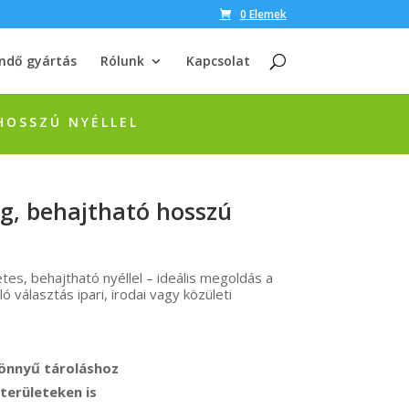
0 Elemek
ndő gyártás
Rólunk
Kapcsolat
HOSSZÚ NYÉLLEL
g, behajtható hosszú
s, behajtható nyéllel – ideális megoldás a
 választás ipari, irodai vagy közületi
könnyű tároláshoz
területeken is