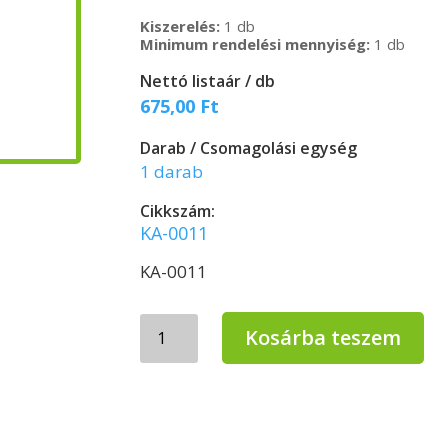
Kiszerelés:
1 db
Minimum rendelési mennyiség:
1 db
Nettó listaár / db
675,00
Ft
Darab / Csomagolási egység
1 darab
Cikkszám:
KA-0011
KA-0011
Szemetes
Kosárba teszem
lapát
–
műanyag,
behajtható
hosszú