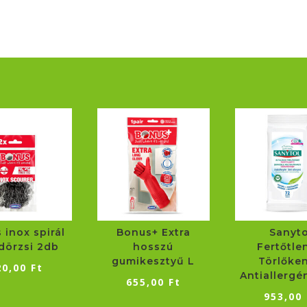
nyéllel
mennyiség
 inox spirál
Bonus+ Extra
Sanyto
dörzsi 2db
hosszú
Fertőtle
gumikesztyű L
Törlőke
20,00
Ft
Antiallergé
655,00
Ft
953,00