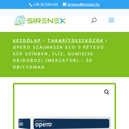
+36 26 530 025
sirenex@sirenex.hu
KEZDŐLAP
/
TAKARÍTÓESZKÖZÖK
/
OPERO SZÁJMASZK ECO 3 RÉTEGŰ
KÉK SZÍNBEN, FLÍZ, GUMIS(50
DB/DOBOZ) (MERCATOR) – 50
DB/CSOMAG