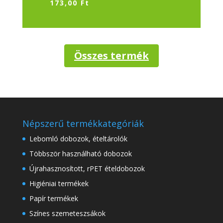
173,00
Ft
Összes termék
Népszerű termékkategóriák
Lebomló dobozok, ételtárolók
Többször használható dobozok
Újrahasznosított, rPET ételdobozok
Higiéniai termékek
Papír termékek
Színes szemeteszsákok