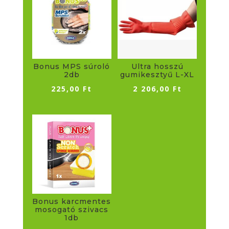
Bonus MPS súroló
Ultra hosszú
2db
gumikesztyű L-XL
225,00
Ft
2 206,00
Ft
Bonus karcmentes
mosogató szivacs
1db