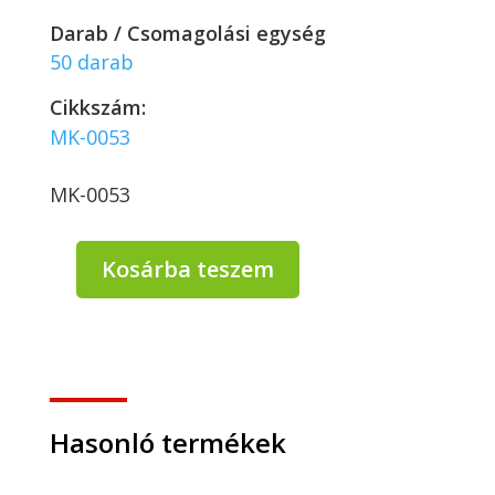
Darab / Csomagolási egység
50 darab
Cikkszám:
MK-0053
MK-0053
Kosárba teszem
OPERO
Szájmaszk
ECO
3
rétegű
kék
színben,
Hasonló termékek
flíz,
gumis(50