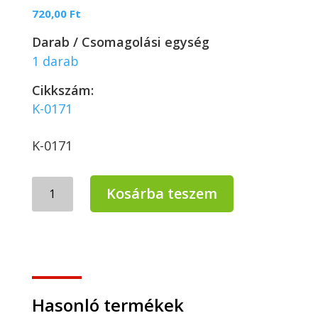
720,00
Ft
Darab / Csomagolási egység
1 darab
Cikkszám:
K-0171
K-0171
Kézi
Kosárba teszem
pad
11,4*25,5
cm
méretre
vágható
súroló
(több
Hasonló termékek
színben)