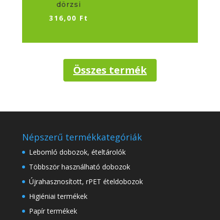
dörzsi
316,00
Ft
Összes termék
Népszerű termékkategóriák
Lebomló dobozok, ételtárolók
Többször használható dobozok
Újrahasznosított, rPET ételdobozok
Higiéniai termékek
Papír termékek