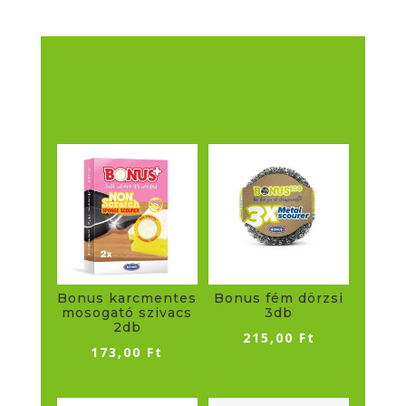
mennyiség
Bonus karcmentes
Bonus fém dörzsi
mosogató szivacs
3db
2db
215,00
Ft
173,00
Ft