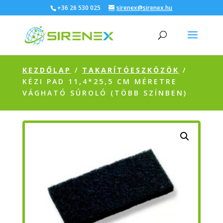
+36 26 530 025
sirenex@sirenex.hu
KEZDŐLAP
/
TAKARÍTÓESZKÖZÖK
/
KÉZI PAD 11,4*25,5 CM MÉRETRE
VÁGHATÓ SÚROLÓ (TÖBB SZÍNBEN)