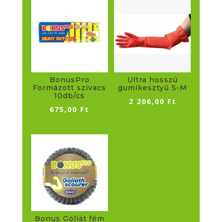
BonusPro
Ultra hosszú
Formázott szivacs
gumikesztyű S-M
10db/cs
2 206,00
Ft
675,00
Ft
Bonus Góliát fém