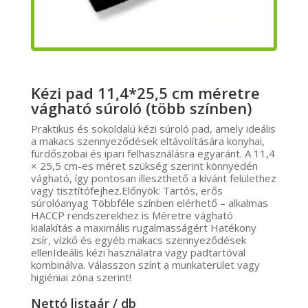
Kézi pad 11,4*25,5 cm méretre
vágható súroló (több színben)
Praktikus és sokoldalú kézi súroló pad, amely ideális
a makacs szennyeződések eltávolítására konyhai,
fürdőszobai és ipari felhasználásra egyaránt. A 11,4
× 25,5 cm-es méret szükség szerint könnyedén
vágható, így pontosan illeszthető a kívánt felülethez
vagy tisztítófejhez.Előnyök: Tartós, erős
súrolóanyag Többféle színben elérhető – alkalmas
HACCP rendszerekhez is Méretre vágható
kialakítás a maximális rugalmasságért Hatékony
zsír, vízkő és egyéb makacs szennyeződések
ellenIdeális kézi használatra vagy padtartóval
kombinálva. Válasszon színt a munkaterület vagy
higiéniai zóna szerint!
Nettó listaár / db