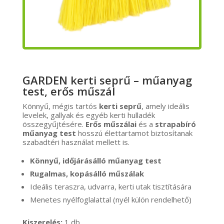
GARDEN kerti seprű – műanyag
test, erős műszál
Könnyű, mégis tartós
kerti seprű
, amely ideális
levelek, gallyak és egyéb kerti hulladék
összegyűjtésére.
Erős műszálai
és a
strapabíró
műanyag test
hosszú élettartamot biztosítanak
szabadtéri használat mellett is.
Könnyű, időjárásálló műanyag test
Rugalmas, kopásálló műszálak
Ideális teraszra, udvarra, kerti utak tisztítására
Menetes nyélfoglalattal (nyél külön rendelhető)
Kiszerelés:
1 db