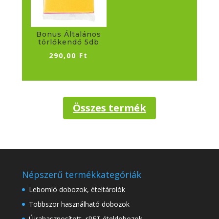
Bonus Általános
törlőkendő 5db
290,00
Ft
Összes termék
Népszerű termékkategóriák
Lebomló dobozok, ételtárolók
Többször használható dobozok
Újrahasznosított, rPET ételdobozok