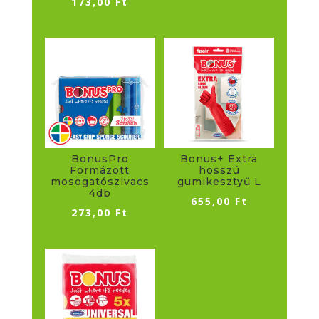
173,00
Ft
BonusPro
Bonus+ Extra
Formázott
hosszú
mosogatószivacs
gumikesztyű L
4db
655,00
Ft
273,00
Ft