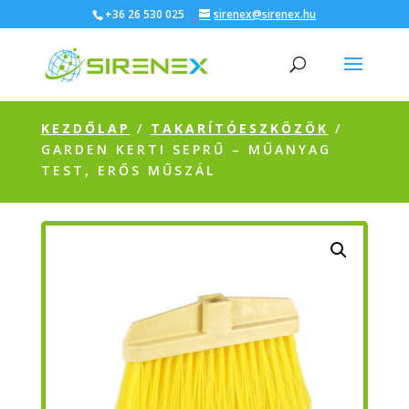
+36 26 530 025
sirenex@sirenex.hu
KEZDŐLAP
/
TAKARÍTÓESZKÖZÖK
/
GARDEN KERTI SEPRŰ – MŰANYAG
TEST, ERŐS MŰSZÁL