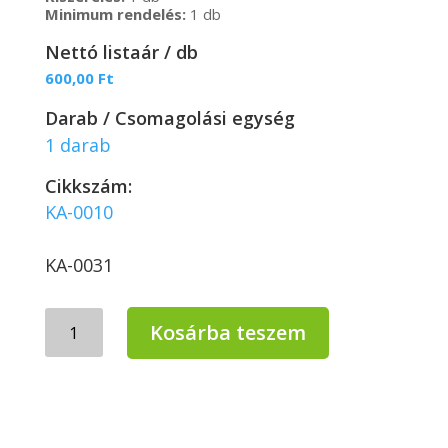
Minimum rendelés:
1 db
Nettó listaár / db
600,00
Ft
Darab / Csomagolási egység
1 darab
Cikkszám:
KA-0010
KA-0031
GARDEN
Kosárba teszem
kerti
seprű
–
műanyag
test,