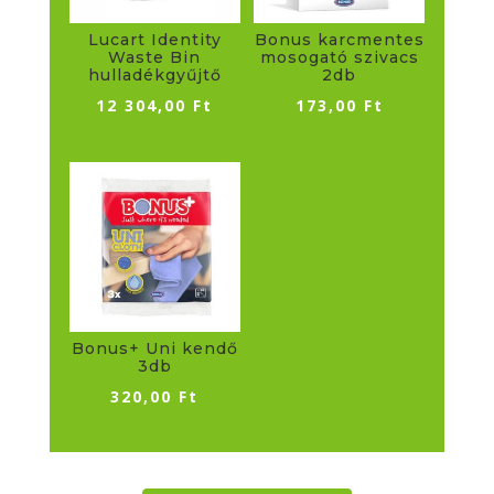
Lucart Identity
Bonus karcmentes
Waste Bin
mosogató szivacs
hulladékgyűjtő
2db
12 304,00
Ft
173,00
Ft
Bonus+ Uni kendő
3db
320,00
Ft