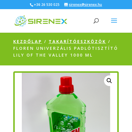
+36 26 530 025
sirenex@sirenex.hu
KEZDŐLAP
/
TAKARÍTÓESZKÖZÖK
/
FLOREN UNIVERZÁLIS PADLÓTISZTÍTÓ
LILY OF THE VALLEY 1000 ML