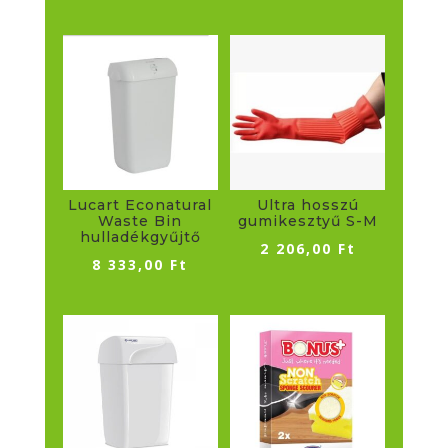
Lucart Econatural
Ultra hosszú
Waste Bin
gumikesztyű S-M
hulladékgyűjtő
2 206,00
Ft
8 333,00
Ft