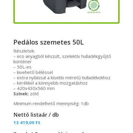
Pedálos szemetes 50L
Részletek:
– eco anyagból készült, szelektív hulladékgyűjtő
konténer
– 50L-es
– kivehető béléssel
– extra nyílással a kisebb méretű hulladékokhoz
– kerékkel a könnyebb mozgatáshoz
– 420x430x560 mm
Színek:
zöld
Minimum rendelhető mennyiség: 1db
Nettó listaár / db
13 419,00
Ft