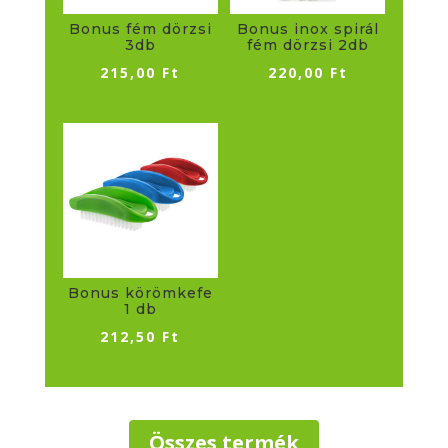
Bonus fém dörzsi
Bonus inox spirál
3db
fém dörzsi 2db
215,00
Ft
220,00
Ft
Bonus körömkefe
1 db
212,50
Ft
Összes termék