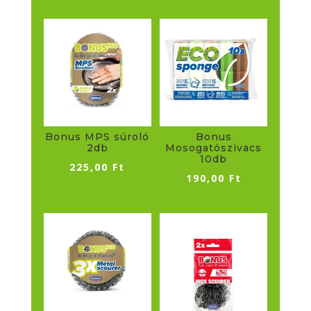
Bonus MPS súroló
Bonus
2db
Mosogatószivacs
10db
225,00
Ft
190,00
Ft