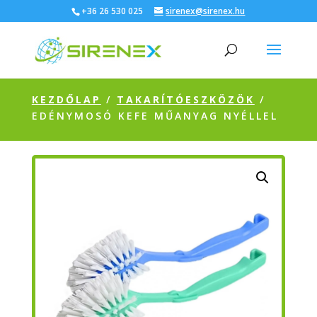
+36 26 530 025
sirenex@sirenex.hu
KEZDŐLAP
/
TAKARÍTÓESZKÖZÖK
/
EDÉNYMOSÓ KEFE MŰANYAG NYÉLLEL