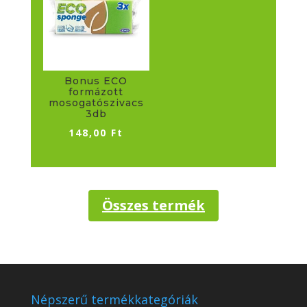
Bonus ECO
formázott
mosogatószivacs
3db
148,00
Ft
Összes termék
Népszerű termékkategóriák