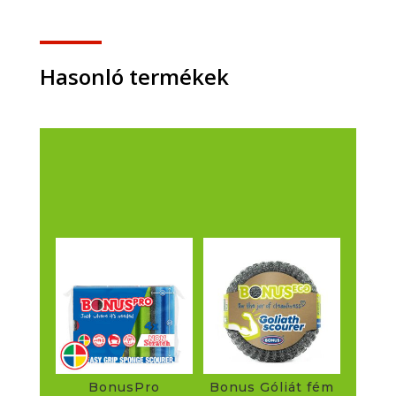
mennyiség
Hasonló termékek
BonusPro
Bonus Góliát fém