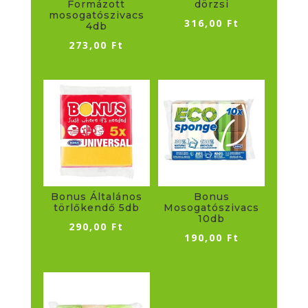
Formázott
dörzsi
mosogatószivacs
316,00
Ft
4db
273,00
Ft
Bonus Általános
Bonus
törlőkendő 5db
Mosogatószivacs
10db
290,00
Ft
190,00
Ft