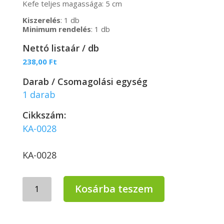
Kefe teljes magassága: 5 cm
Kiszerelés
: 1 db
Minimum rendelés
: 1 db
Nettó listaár / db
238,00
Ft
Darab / Csomagolási egység
1 darab
Cikkszám:
KA-0028
KA-0028
Edénymosó
Kosárba teszem
kefe
műanyag
nyéllel