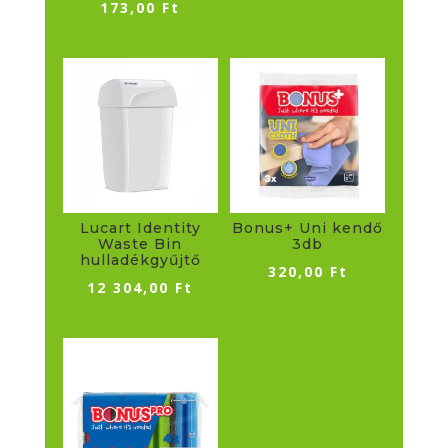
173,00
Ft
Lucart Identity
Bonus+ Uni kendő
Waste Bin
3db
hulladékgyűjtő
320,00
Ft
12 304,00
Ft