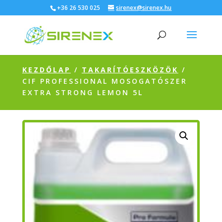
+36 26 530 025
sirenex@sirenex.hu
KEZDŐLAP
/
TAKARÍTÓESZKÖZÖK
/
CIF PROFESSIONAL MOSOGATÓSZER
EXTRA STRONG LEMON 5L