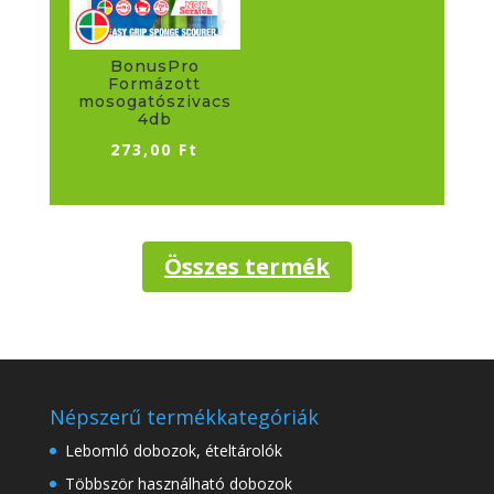
BonusPro
Formázott
mosogatószivacs
4db
273,00
Ft
Összes termék
Népszerű termékkategóriák
Lebomló dobozok, ételtárolók
Többször használható dobozok