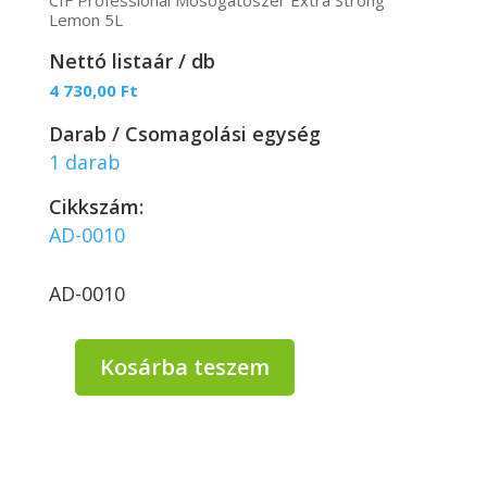
CIF Professional Mosogatószer Extra Strong
Lemon 5L
Nettó listaár / db
4 730,00
Ft
Darab / Csomagolási egység
1 darab
Cikkszám:
AD-0010
AD-0010
Kosárba teszem
CIF
Professional
Mosogatószer
Extra
Strong