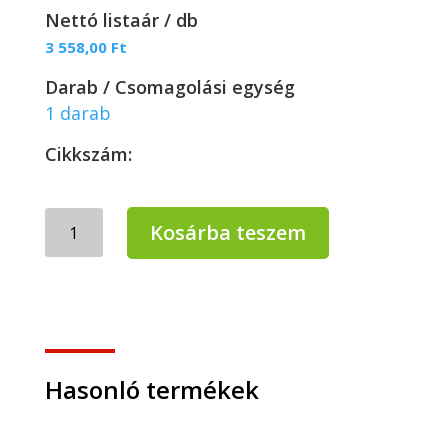
Nettó listaár / db
3 558,00
Ft
Darab / Csomagolási egység
1 darab
Cikkszám:
BonusPRO
Kosárba teszem
Lapos
felmosófej
–
50
cm
mennyiség
Hasonló termékek