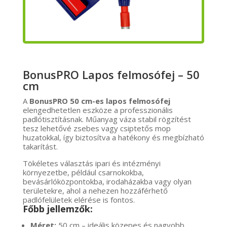
BonusPRO Lapos felmosófej – 50
cm
A
BonusPRO 50 cm-es lapos felmosófej
elengedhetetlen eszköze a professzionális
padlótisztításnak. Műanyag váza stabil rögzítést
tesz lehetővé zsebes vagy csiptetős mop
huzatokkal, így biztosítva a hatékony és megbízható
takarítást.
Tökéletes választás ipari és intézményi
környezetbe, például csarnokokba,
bevásárlóközpontokba, irodaházakba vagy olyan
területekre, ahol a nehezen hozzáférhető
padlófelületek elérése is fontos.
Főbb jellemzők:
Méret:
50 cm – ideális közepes és nagyobb