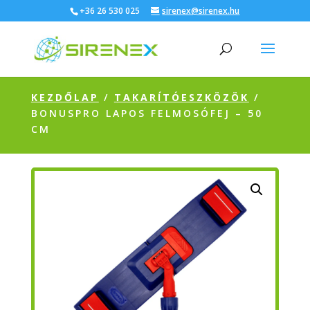
+36 26 530 025
sirenex@sirenex.hu
KEZDŐLAP
/
TAKARÍTÓESZKÖZÖK
/
BONUSPRO LAPOS FELMOSÓFEJ – 50
CM