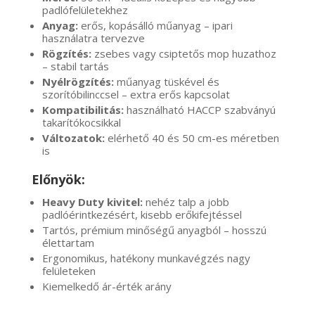
padlófelületekhez
Anyag:
erős, kopásálló műanyag – ipari
használatra tervezve
Rögzítés:
zsebes vagy csiptetős mop huzathoz
– stabil tartás
Nyélrögzítés:
műanyag tüskével és
szorítóbilinccsel – extra erős kapcsolat
Kompatibilitás:
használható HACCP szabványú
takarítókocsikkal
Változatok:
elérhető 40 és 50 cm-es méretben
is
Előnyök:
Heavy Duty kivitel:
nehéz talp a jobb
padlóérintkezésért, kisebb erőkifejtéssel
Tartós, prémium minőségű anyagból – hosszú
élettartam
Ergonomikus, hatékony munkavégzés nagy
felületeken
Kiemelkedő ár-érték arány