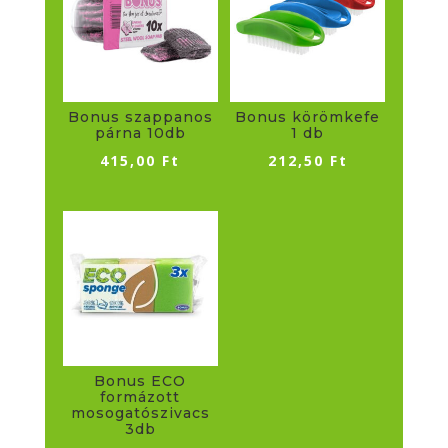
Bonus szappanos
Bonus körömkefe
párna 10db
1 db
415,00
Ft
212,50
Ft
Bonus ECO
formázott
mosogatószivacs
3db