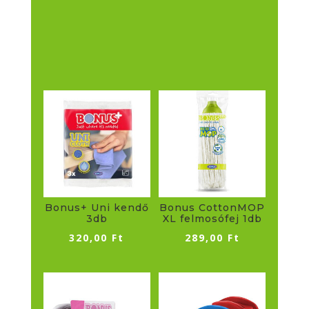
Bonus+ Uni kendő
Bonus CottonMOP
3db
XL felmosófej 1db
320,00
Ft
289,00
Ft